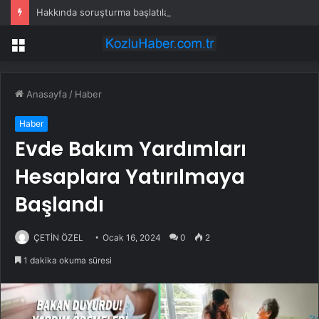
Hakkında soruşturma başlatılan Ertuğrul Özkök yurt dışından dönüyor
Menü
Anasayfa
/
Haber
Haber
Evde Bakım Yardımları
Hesaplara Yatırılmaya
Başlandı
ÇETİN ÖZEL
Ocak 16, 2024
0
2
1 dakika okuma süresi