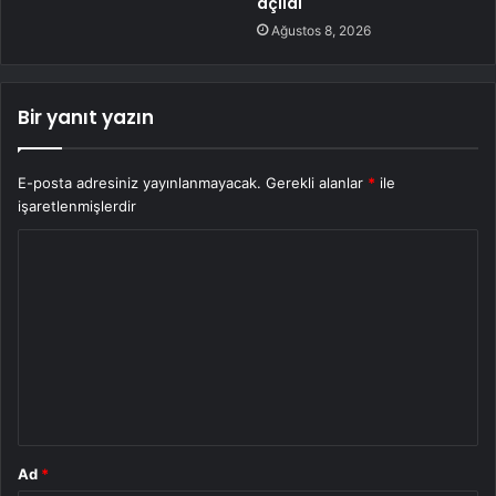
açıldı
Ağustos 8, 2026
Bir yanıt yazın
E-posta adresiniz yayınlanmayacak.
Gerekli alanlar
*
ile
işaretlenmişlerdir
Y
o
r
u
m
*
Ad
*