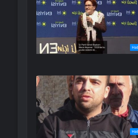
Ha
Ha