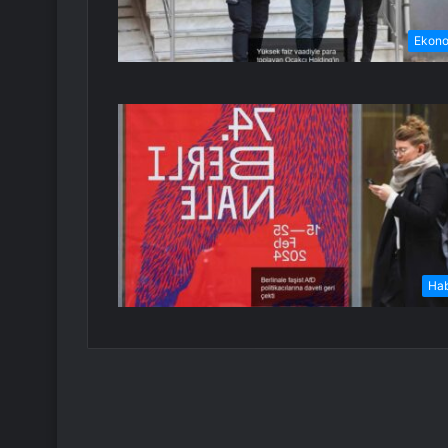
Ekon
Ha