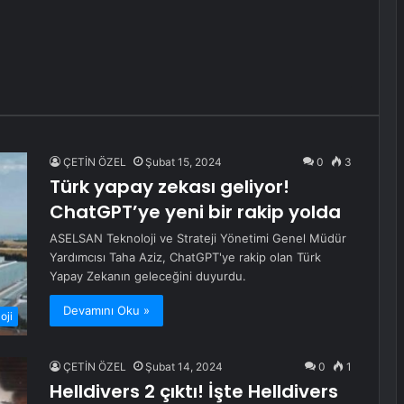
ÇETİN ÖZEL
Şubat 15, 2024
0
3
Türk yapay zekası geliyor!
ChatGPT’ye yeni bir rakip yolda
ASELSAN Teknoloji ve Strateji Yönetimi Genel Müdür
Yardımcısı Taha Aziz, ChatGPT'ye rakip olan Türk
Yapay Zekanın geleceğini duyurdu.
Devamını Oku »
oji
ÇETİN ÖZEL
Şubat 14, 2024
0
1
Helldivers 2 çıktı! İşte Helldivers