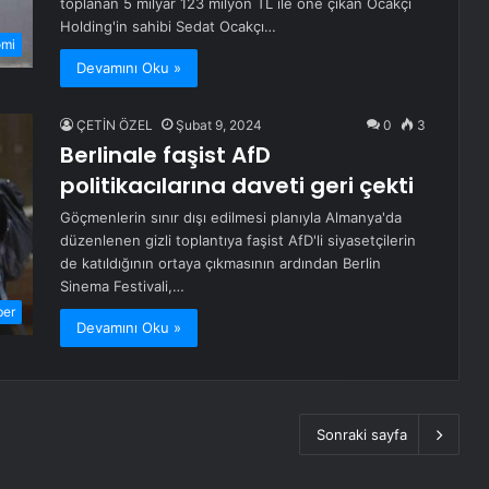
toplanan 5 milyar 123 milyon TL ile öne çıkan Ocakçı
Holding'in sahibi Sedat Ocakçı…
omi
Devamını Oku »
ÇETİN ÖZEL
Şubat 9, 2024
0
3
Berlinale faşist AfD
politikacılarına daveti geri çekti
Göçmenlerin sınır dışı edilmesi planıyla Almanya'da
düzenlenen gizli toplantıya faşist AfD'li siyasetçilerin
de katıldığının ortaya çıkmasının ardından Berlin
Sinema Festivali,…
ber
Devamını Oku »
Sonraki sayfa