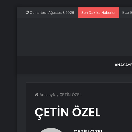
Ece E
Cumartesi, Ağustos 8 2026
Son Dakika Haberleri
ANASAY
Anasayfa
/
ÇETİN ÖZEL
ÇETİN ÖZEL
ÇETİN ÖZEL