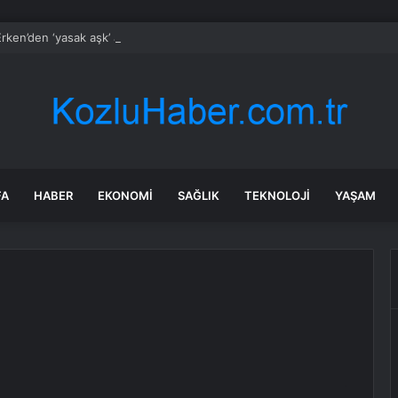
rken’den ‘yasak aşk’ açıklaması: Hukuki yollara başvuruyor
FA
HABER
EKONOMI
SAĞLIK
TEKNOLOJI
YAŞAM