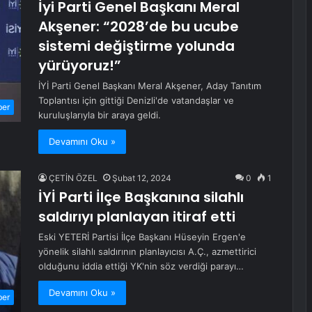
İyi Parti Genel Başkanı Meral
Akşener: “2028’de bu ucube
sistemi değiştirme yolunda
yürüyoruz!”
İYİ Parti Genel Başkanı Meral Akşener, Aday Tanıtım
Toplantısı için gittiği Denizli'de vatandaşlar ve
ber
kuruluşlarıyla bir araya geldi.
Devamını Oku »
ÇETİN ÖZEL
Şubat 12, 2024
0
1
İYİ Parti İlçe Başkanına silahlı
saldırıyı planlayan itiraf etti
Eski YETERİ Partisi İlçe Başkanı Hüseyin Ergen'e
yönelik silahlı saldırının planlayıcısı A.Ç., azmettirici
olduğunu iddia ettiği YK'nin söz verdiği parayı…
Devamını Oku »
ber