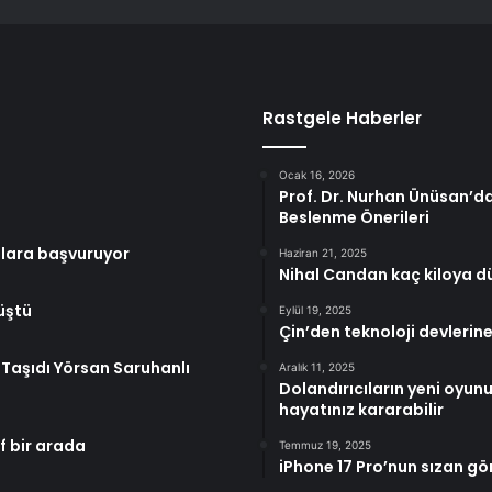
Rastgele Haberler
Ocak 16, 2026
Prof. Dr. Nurhan Ünüsan’da
Beslenme Önerileri
ollara başvuruyor
Haziran 21, 2025
Nihal Candan kaç kiloya d
rüştü
Eylül 19, 2025
Çin’den teknoloji devlerine
 Taşıdı Yörsan Saruhanlı
Aralık 11, 2025
Dolandırıcıların yeni oyu
hayatınız kararabilir
if bir arada
Temmuz 19, 2025
iPhone 17 Pro’nun sızan gö