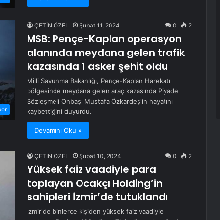
ÇETİN ÖZEL
Şubat 11, 2024
0
2
MSB: Pençe-Kaplan operasyon
alanında meydana gelen trafik
kazasında 1 asker şehit oldu
Milli Savunma Bakanlığı, Pençe-Kaplan Harekatı
bölgesinde meydana gelen araç kazasında Piyade
Sözleşmeli Onbaşı Mustafa Özkardeş'in hayatını
ber
kaybettiğini duyurdu.
Devamını Oku »
ÇETİN ÖZEL
Şubat 10, 2024
0
2
Yüksek faiz vaadiyle para
toplayan Ocakçı Holding’in
sahipleri İzmir’de tutuklandı
İzmir'de binlerce kişiden yüksek faiz vaadiyle