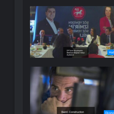
Ha
Ekon