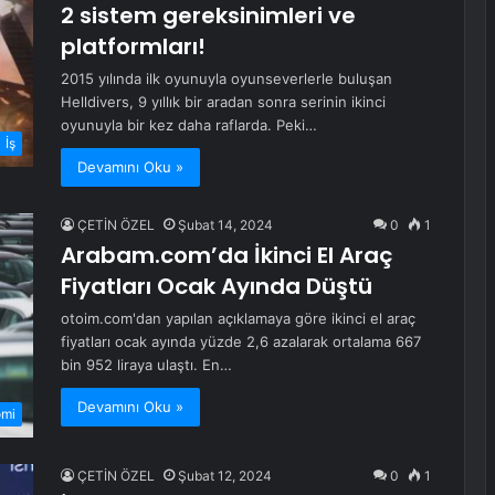
2 sistem gereksinimleri ve
platformları!
2015 yılında ilk oyunuyla oyunseverlerle buluşan
Helldivers, 9 yıllık bir aradan sonra serinin ikinci
oyunuyla bir kez daha raflarda. Peki…
İş
Devamını Oku »
ÇETİN ÖZEL
Şubat 14, 2024
0
1
Arabam.com’da İkinci El Araç
Fiyatları Ocak Ayında Düştü
otoim.com'dan yapılan açıklamaya göre ikinci el araç
fiyatları ocak ayında yüzde 2,6 azalarak ortalama 667
bin 952 liraya ulaştı. En…
Devamını Oku »
omi
ÇETİN ÖZEL
Şubat 12, 2024
0
1