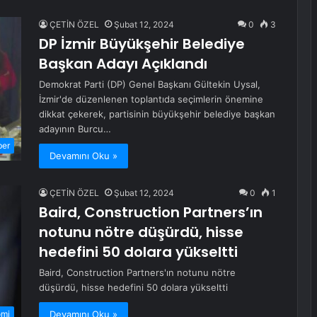
ÇETİN ÖZEL
Şubat 12, 2024
0
3
DP İzmir Büyükşehir Belediye
Başkan Adayı Açıklandı
Demokrat Parti (DP) Genel Başkanı Gültekin Uysal,
İzmir'de düzenlenen toplantıda seçimlerin önemine
dikkat çekerek, partisinin büyükşehir belediye başkan
adayının Burcu…
ber
Devamını Oku »
ÇETİN ÖZEL
Şubat 12, 2024
0
1
Baird, Construction Partners’ın
notunu nötre düşürdü, hisse
hedefini 50 dolara yükseltti
Baird, Construction Partners'ın notunu nötre
düşürdü, hisse hedefini 50 dolara yükseltti
Devamını Oku »
omi