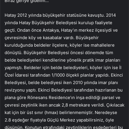
Biraz geriye gidelim…
Hatay 2012 yılında büyükşehir statüsüne kavuştu. 2014
yılında Hatay Büyükşehir Belediyesi kurulup faaliyete
geçti. Ondan önce Antakya, Hatay’ın merkez ilçesiydi ve
çevresinde köy ve kasabalar vardı. Büyükşehir
kurulduğunda beldeler ilçelere, köyler ise mahallelere
dönüştü. Büyükşehir Belediyesi öncesi dönemde tüm
belde belediyeleri kendilerine yönelik pratik imar planları
yapmıştı. Beldeler için belde belediyeleri, köyler için ise İl
Özel İdaresi tarafından 1/1000 ölçekli planlar yapıldı. Ekinci
Belediyesi, belde belediyesi iken 2010 yılında imar planı
revizyonu yaptı. Ekinci Belediyesi tarafından hazırlanan bu
plana göre Rönesans Residence’ın inşa edildiği parsel ve
çevresi zeytinlik iken ancak 2,8 metrekare verildi. Çıkılacak
kat için bir üst sınır (hmax) belirlenmemiştir. Neredeyse
2.8 eşdeğer fiyatıyla Güçlü Merkez yapabilirsiniz, öyle
düşünün. Konutun etrafındaki zeytinliklerin eşdeğerleri bu