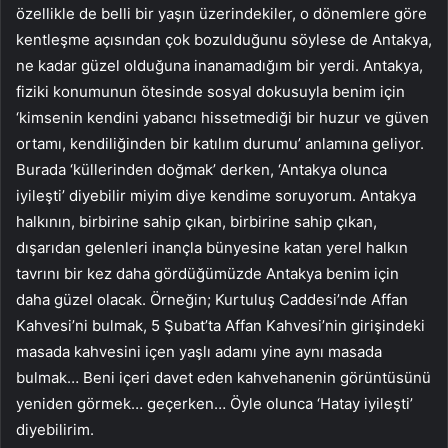
özellikle de belli bir yaşın üzerindekiler, o dönemlere göre
kentleşme açısından çok bozulduğunu söylese de Antakya,
ne kadar güzel olduğuna inanamadığım bir yerdi. Antakya,
fiziki konumunun ötesinde sosyal dokusuyla benim için
‘kimsenin kendini yabancı hissetmediği bir huzur ve güven
ortamı, kendiliğinden bir katılım durumu’ anlamına geliyor.
Burada ‘küllerinden doğmak’ derken, ‘Antakya olunca
iyileşti’ diyebilir miyim diye kendime soruyorum. Antakya
halkının, birbirine sahip çıkan, birbirine sahip çıkan,
dışarıdan gelenleri inançla bünyesine katan yerel halkın
tavrını bir kez daha gördüğümüzde Antakya benim için
daha güzel olacak. Örneğin; Kurtuluş Caddesi’nde Affan
Kahvesi’ni bulmak, 5 Şubat’ta Affan Kahvesi’nin girişindeki
masada kahvesini içen yaşlı adamı yine aynı masada
bulmak… Beni içeri davet eden kahvehanenin görüntüsünü
yeniden görmek… geçerken… Öyle olunca ‘Hatay iyileşti’
diyebilirim.