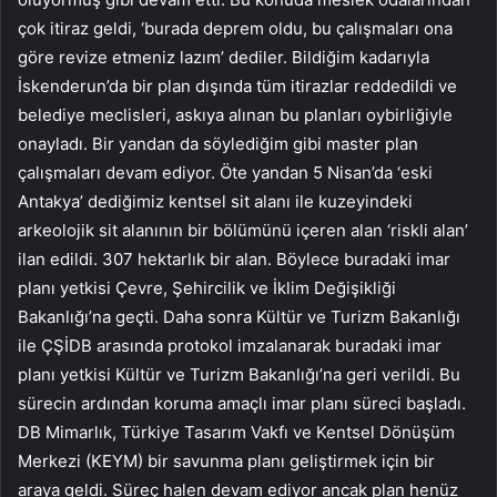
çok itiraz geldi, ‘burada deprem oldu, bu çalışmaları ona
göre revize etmeniz lazım’ dediler. Bildiğim kadarıyla
İskenderun’da bir plan dışında tüm itirazlar reddedildi ve
belediye meclisleri, askıya alınan bu planları oybirliğiyle
onayladı. Bir yandan da söylediğim gibi master plan
çalışmaları devam ediyor. Öte yandan 5 Nisan’da ‘eski
Antakya’ dediğimiz kentsel sit alanı ile kuzeyindeki
arkeolojik sit alanının bir bölümünü içeren alan ‘riskli alan’
ilan edildi. 307 hektarlık bir alan. Böylece buradaki imar
planı yetkisi Çevre, Şehircilik ve İklim Değişikliği
Bakanlığı’na geçti. Daha sonra Kültür ve Turizm Bakanlığı
ile ÇŞİDB arasında protokol imzalanarak buradaki imar
planı yetkisi Kültür ve Turizm Bakanlığı’na geri verildi. Bu
sürecin ardından koruma amaçlı imar planı süreci başladı.
DB Mimarlık, Türkiye Tasarım Vakfı ve Kentsel Dönüşüm
Merkezi (KEYM) bir savunma planı geliştirmek için bir
araya geldi. Süreç halen devam ediyor ancak plan henüz