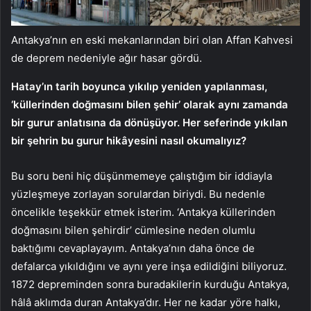
Antakya’nın en eski mekanlarından biri olan Affan Kahvesi
de deprem nedeniyle ağır hasar gördü.
Hatay’ın tarih boyunca yıkılıp yeniden yapılanması,
‘küllerinden doğmasını bilen şehir’ olarak aynı zamanda
bir gurur anlatısına da dönüşüyor. Her seferinde yıkılan
bir şehrin bu gurur hikâyesini nasıl okumalıyız?
Bu soru beni hiç düşünmemeye çalıştığım bir iddiayla
yüzleşmeye zorlayan sorulardan biriydi. Bu nedenle
öncelikle teşekkür etmek isterim. ‘Antakya küllerinden
doğmasını bilen şehirdir’ cümlesine neden olumlu
baktığımı cevaplayayım. Antakya’nın daha önce de
defalarca yıkıldığını ve aynı yere inşa edildiğini biliyoruz.
1872 depreminden sonra buradakilerin kurduğu Antakya,
hâlâ aklımda duran Antakya’dır. Her ne kadar yöre halkı,