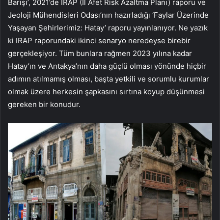
Barışı’, 2021’de İRAP (İl Afet Risk Azaltma Planı) raporu ve
Jeoloji Mühendisleri Odası’nın hazırladığı ‘Faylar Üzerinde
Yaşayan Şehirlerimiz: Hatay’ raporu yayınlanıyor. Ne yazık
ki IRAP raporundaki ikinci senaryo neredeyse birebir
gerçekleşiyor. Tüm bunlara rağmen 2023 yılına kadar
Hatay’ın ve Antakya’nın daha güçlü olması yönünde hiçbir
adımın atılmamış olması, başta yetkili ve sorumlu kurumlar
olmak üzere herkesin şapkasını sırtına koyup düşünmesi
gereken bir konudur.