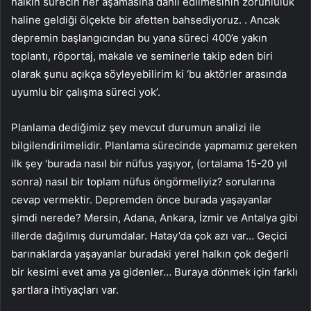
halkın sürecin her aşamasına dahil edilmesinin zorunluluk
haline geldiği ölçekte bir afetten bahsediyoruz. . Ancak
depremin başlangıcından bu yana süreci 400’e yakın
toplantı, röportaj, makale ve seminerle takip eden biri
olarak şunu açıkça söyleyebilirim ki ‘bu aktörler arasında
uyumlu bir çalışma süreci yok’.
Planlama dediğimiz şey mevcut durumun analizi ile
bilgilendirilmelidir. Planlama sürecinde yapmamız gereken
ilk şey ‘burada nasıl bir nüfus yaşıyor, (ortalama 15-20 yıl
sonra) nasıl bir toplam nüfus öngörmeliyiz? sorularına
cevap vermektir. Depremden önce burada yaşayanlar
şimdi nerede? Mersin, Adana, Ankara, İzmir ve Antalya gibi
illerde dağılmış durumdalar. Hatay’da çok azı var… Geçici
barınaklarda yaşayanlar buradaki yerel halkın çok değerli
bir kesimi evet ama ya gidenler… Buraya dönmek için farklı
şartlara ihtiyaçları var.