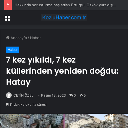
Hakkında soruşturma başlatılan Ertuğrul Özkök yurt dışından dönüyor
Menü
Anasayfa
/
Haber
Haber
7 kez yıkıldı, 7 kez
küllerinden yeniden doğdu:
Hatay
ÇETİN ÖZEL
Kasım 13, 2023
0
5
11 dakika okuma süresi