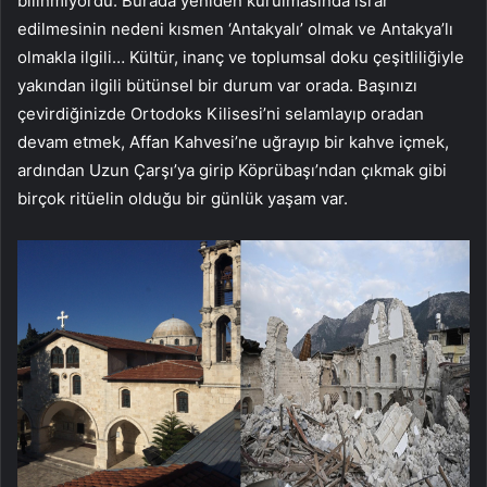
bilinmiyordu. Burada yeniden kurulmasında ısrar
edilmesinin nedeni kısmen ‘Antakyalı’ olmak ve Antakya’lı
olmakla ilgili… Kültür, inanç ve toplumsal doku çeşitliliğiyle
yakından ilgili bütünsel bir durum var orada. Başınızı
çevirdiğinizde Ortodoks Kilisesi’ni selamlayıp oradan
devam etmek, Affan Kahvesi’ne uğrayıp bir kahve içmek,
ardından Uzun Çarşı’ya girip Köprübaşı’ndan çıkmak gibi
birçok ritüelin olduğu bir günlük yaşam var.