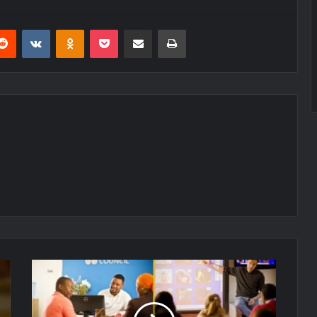
erest
Reddit
VKontakte
Odnoklassniki
Pocket
E-Posta ile paylaş
Yazdır