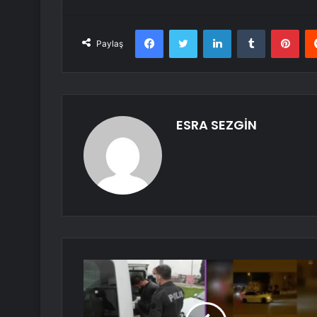
Facebook
Twitter
LinkedIn
Tumblr
Pint
Paylaş
ESRA SEZGİN