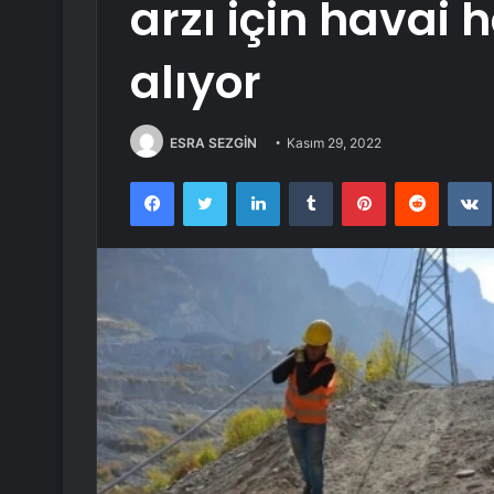
arzı için havai h
alıyor
ESRA SEZGİN
Kasım 29, 2022
Facebook
Twitter
LinkedIn
Tumblr
Pinterest
Reddit