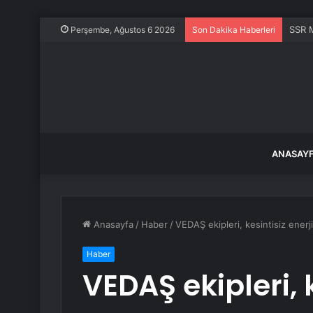
SSR M
Perşembe, Ağustos 6 2026
Son Dakika Haberleri
ANASAY
Anasayfa
/
Haber
/
VEDAŞ ekipleri, kesintisiz enerji 
Haber
VEDAŞ ekipleri, k