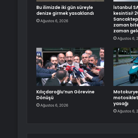
Bu ilimizde iki gün süreyle
İstanbul S
denize girmek yasaklandı
kesintisi!
Sancaktepe
Ağustos 6, 2026
zaman bite
zaman gel
Ağustos 6, 
Kılıçdaroğlu’nun Görevine
Motokurye,
Dönüşü
motosiklet
yasağı
Ağustos 6, 2026
Ağustos 6, 