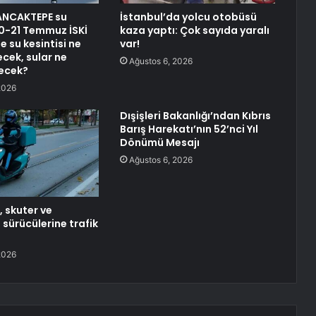
ANCAKTEPE su
İstanbul’da yolcu otobüsü
 20-21 Temmuz İSKİ
kaza yaptı: Çok sayıda yaralı
 su kesintisi ne
var!
cek, sular ne
Ağustos 6, 2026
ecek?
2026
Dışişleri Bakanlığı’ndan Kıbrıs
Barış Harekatı’nın 52’nci Yıl
Dönümü Mesajı
Ağustos 6, 2026
 skuter ve
 sürücülerine trafik
2026