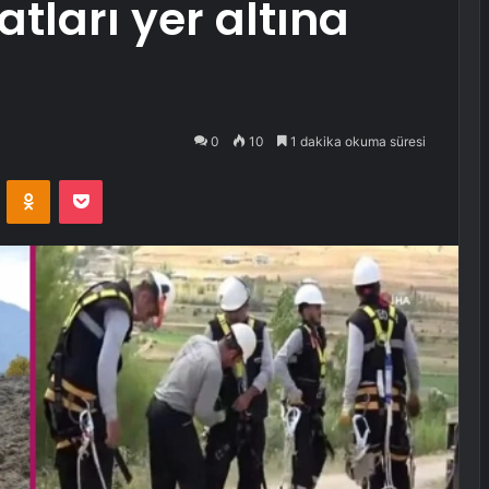
atları yer altına
0
10
1 dakika okuma süresi
VKontakte
Odnoklassniki
Pocket