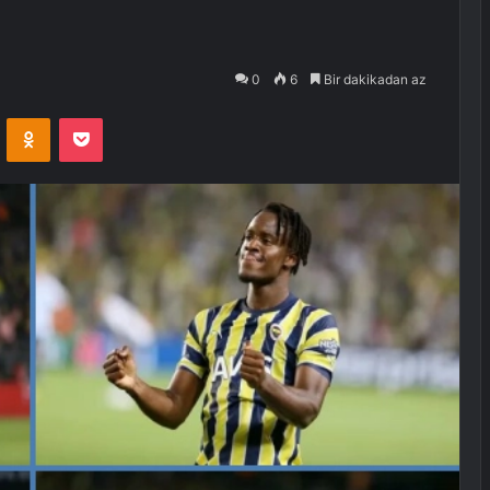
0
6
Bir dakikadan az
VKontakte
Odnoklassniki
Pocket