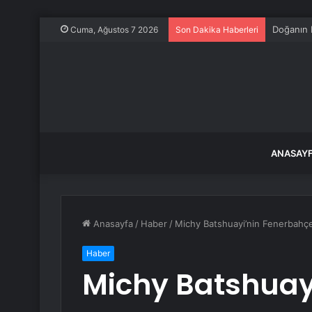
Doğanın 
Cuma, Ağustos 7 2026
Son Dakika Haberleri
ANASAY
Anasayfa
/
Haber
/
Michy Batshuayi’nin Fenerbahçe
Haber
Michy Batshuay