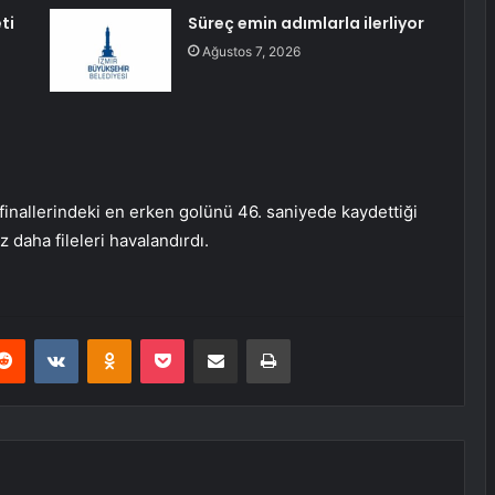
ti
Süreç emin adımlarla ilerliyor
Ağustos 7, 2026
 finallerindeki en erken golünü 46. saniyede kaydettiği
z daha fileleri havalandırdı.
erest
Reddit
VKontakte
Odnoklassniki
Pocket
E-Posta ile paylaş
Yazdır