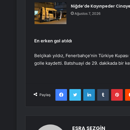
Niğde’de Kayınpeder Cinaye
Ağustos 7, 2026
En erken gol atıldı
Belçikalı yıldız, Fenerbahçe’nin Türkiye Kupası
golle kaydetti. Batshuayi de 29. dakikada bir ke
Facebook
Twitter
LinkedIn
Tumblr
Pint
Paylaş
ESRA SEZGİN