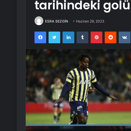
tarihindeki golü
ESRA SEZGİN
Haziran 29, 2023
Facebook
Twitter
LinkedIn
Tumblr
Pinterest
Reddit