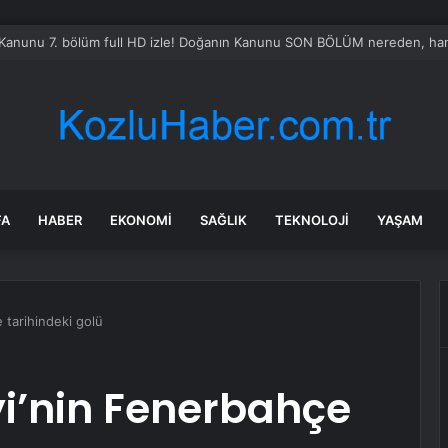
Kanunu 7. bölüm full HD izle! Doğanın Kanunu SON BÖLÜM nereden, hang
FA
HABER
EKONOMI
SAĞLIK
TEKNOLOJI
YAŞAM
 tarihindeki golü
i’nin Fenerbahçe