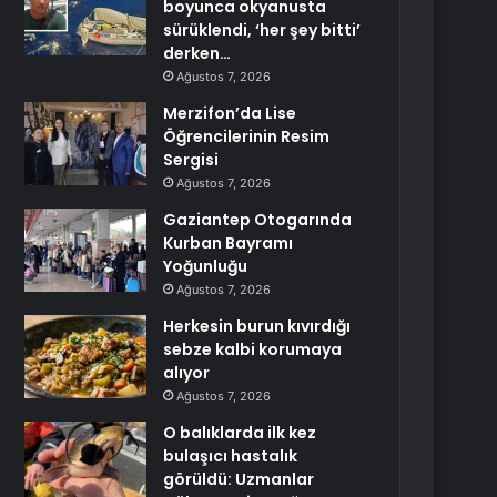
boyunca okyanusta
sürüklendi, ‘her şey bitti’
derken…
Ağustos 7, 2026
Merzifon’da Lise
Öğrencilerinin Resim
Sergisi
Ağustos 7, 2026
Gaziantep Otogarında
Kurban Bayramı
Yoğunluğu
Ağustos 7, 2026
Herkesin burun kıvırdığı
sebze kalbi korumaya
alıyor
Ağustos 7, 2026
O balıklarda ilk kez
bulaşıcı hastalık
görüldü: Uzmanlar