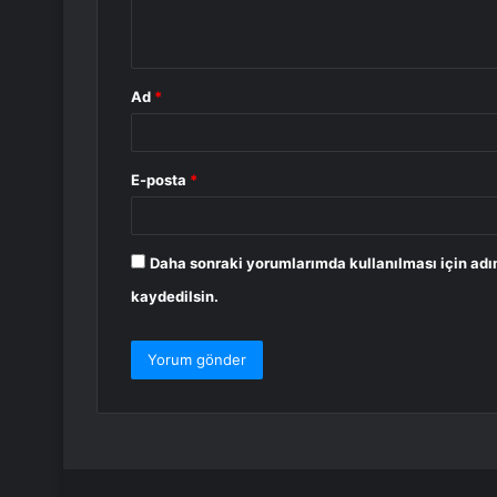
m
*
Ad
*
E-posta
*
Daha sonraki yorumlarımda kullanılması için adı
kaydedilsin.