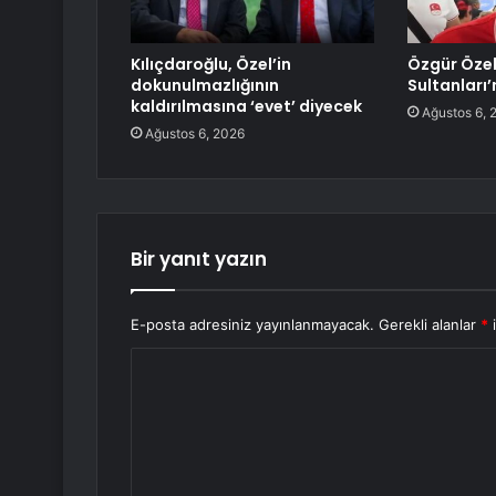
Kılıçdaroğlu, Özel’in
Özgür Özel
dokunulmazlığının
Sultanları’
kaldırılmasına ‘evet’ diyecek
Ağustos 6, 
Ağustos 6, 2026
Bir yanıt yazın
E-posta adresiniz yayınlanmayacak.
Gerekli alanlar
*
i
Y
o
r
u