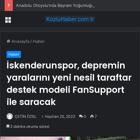
Anadolu Otoyolu’nda Bayram Yoğunluğu
Menü
Anasayfa
/
Haber
Haber
İskenderunspor, depremin
yaralarını yeni nesil taraftar
destek modeli FanSupport
ile saracak
ÇETİN ÖZEL
Haziran 25, 2023
0
7
2 dakika okuma süresi