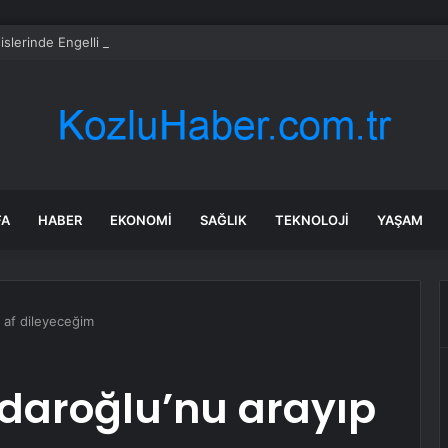
islerinde Engelli Dostu Yenileme
FA
HABER
EKONOMI
SAĞLIK
TEKNOLOJI
YAŞAM
p af dileyeceğim
çdaroğlu’nu arayıp