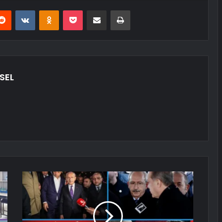
erest
Reddit
VKontakte
Odnoklassniki
Pocket
E-Posta ile paylaş
Yazdır
SEL