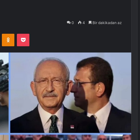
0
4
Bir dakikadan az
VKontakte
Odnoklassniki
Pocket