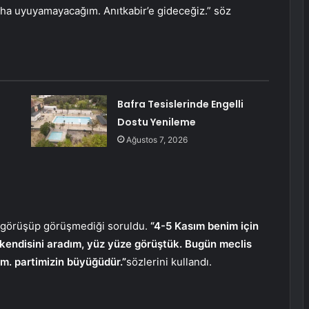
a uyuyamayacağım. Anıtkabir’e gideceğiz.” söz
Bafra Tesislerinde Engelli
Dostu Yenileme
Ağustos 7, 2026
e görüşüp görüşmediği soruldu.
“4-5 Kasım benim için
e kendisini aradım, yüz yüze görüştük. Bugün meclis
im. partimizin büyüğüdür.”
sözlerini kullandı.