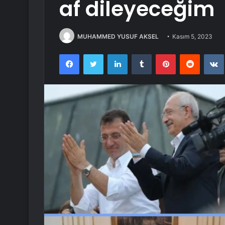
af dileyeceğim
MUHAMMED YUSUF AKSEL
Kasım 5, 2023
Facebook
Twitter
LinkedIn
Tumblr
Pinterest
Reddit