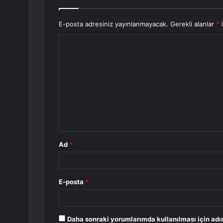
E-posta adresiniz yayınlanmayacak.
Gerekli alanlar
*
i
Y
o
r
u
m
*
Ad
*
E-posta
*
Daha sonraki yorumlarımda kullanılması için adı