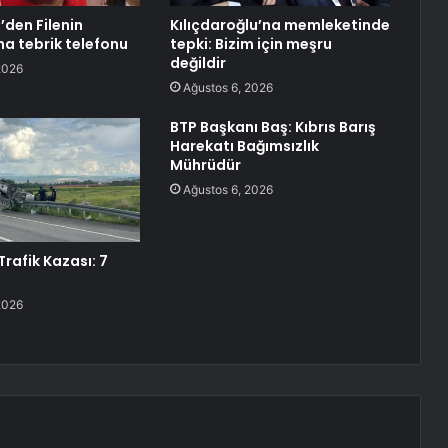
’den Filenin
Kılıçdaroğlu’na memleketinde
na tebrik telefonu
tepki: Bizim için meşru
değildir
2026
Ağustos 6, 2026
BTP Başkanı Baş: Kıbrıs Barış
Harekatı Bağımsızlık
Mührüdür
Ağustos 6, 2026
rafik Kazası: 7
2026