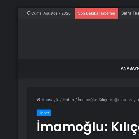
Bafra Tes
Cuma, Ağustos 7 2026
Son Dakika Haberleri
ANASAY
Anasayfa
/
Haber
/
İmamoğlu: Kılıçdaroğlu’nu arayı
Haber
İmamoğlu: Kılı