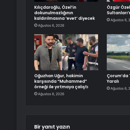
Kılıçdaroğlu, Özel’in
Özgür Özel
dokunulmazlığının
Sultanları’
kaldırılmasına ‘evet’ diyecek
Ağustos 6, 
Ağustos 6, 2026
Oğuzhan Uğur, hakimin
Çorum’da T
karşısında “Muhammed”
Yaralı
örneği ile yırtmaya çalıştı
Ağustos 6, 
Ağustos 6, 2026
Bir yanıt yazın