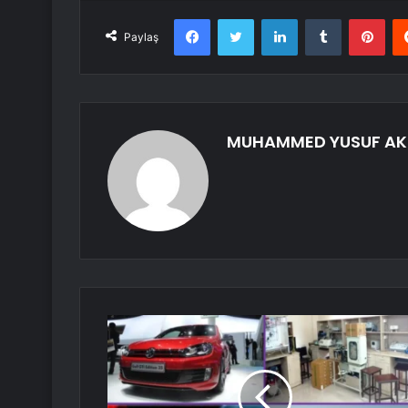
Facebook
Twitter
LinkedIn
Tumblr
Pint
Paylaş
MUHAMMED YUSUF AK