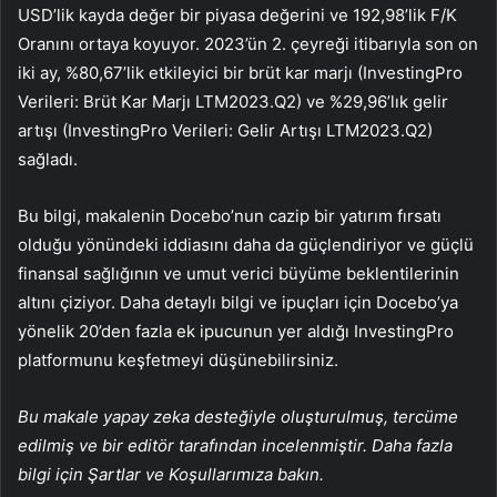
USD’lik kayda değer bir piyasa değerini ve 192,98’lik F/K
Oranını ortaya koyuyor. 2023’ün 2. çeyreği itibarıyla son on
iki ay, %80,67’lik etkileyici bir brüt kar marjı (InvestingPro
Verileri: Brüt Kar Marjı LTM2023.Q2) ve %29,96’lık gelir
artışı (InvestingPro Verileri: Gelir Artışı LTM2023.Q2)
sağladı.
Bu bilgi, makalenin Docebo’nun cazip bir yatırım fırsatı
olduğu yönündeki iddiasını daha da güçlendiriyor ve güçlü
finansal sağlığının ve umut verici büyüme beklentilerinin
altını çiziyor. Daha detaylı bilgi ve ipuçları için Docebo’ya
yönelik 20’den fazla ek ipucunun yer aldığı InvestingPro
platformunu keşfetmeyi düşünebilirsiniz.
Bu makale yapay zeka desteğiyle oluşturulmuş, tercüme
edilmiş ve bir editör tarafından incelenmiştir. Daha fazla
bilgi için Şartlar ve Koşullarımıza bakın.