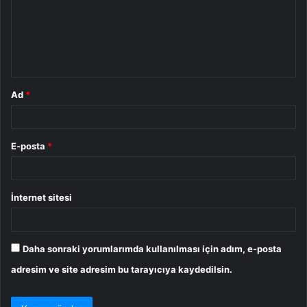
u
m
*
Ad
*
E-posta
*
İnternet sitesi
Daha sonraki yorumlarımda kullanılması için adım, e-posta
adresim ve site adresim bu tarayıcıya kaydedilsin.