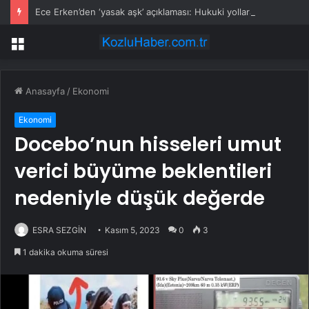
Ece Erken’den ‘yasak aşk’ açıklaması: Hukuki yollara başvuruyor
Menü
Anasayfa
/
Ekonomi
Ekonomi
Docebo’nun hisseleri umut
verici büyüme beklentileri
nedeniyle düşük değerde
ESRA SEZGİN
Kasım 5, 2023
0
3
1 dakika okuma süresi