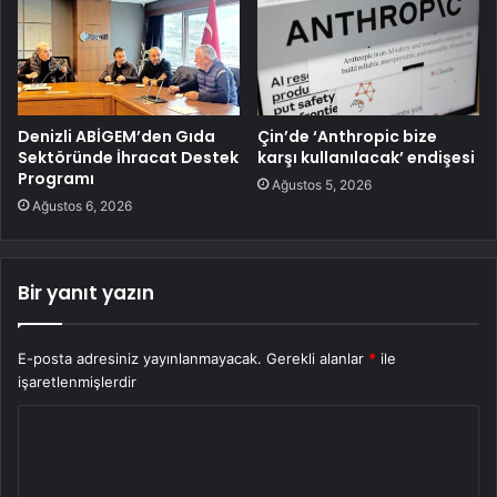
Denizli ABİGEM’den Gıda
Çin’de ‘Anthropic bize
Sektöründe İhracat Destek
karşı kullanılacak’ endişesi
Programı
Ağustos 5, 2026
Ağustos 6, 2026
Bir yanıt yazın
E-posta adresiniz yayınlanmayacak.
Gerekli alanlar
*
ile
işaretlenmişlerdir
Y
o
r