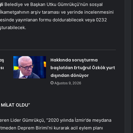
li
Belediye ve Başkan Utku Gümrükçü’nün sosyal
 İkametgahının arşiv taraması ve yerinde incelenmesini
itesinde yayınlanan formu doldurabilecek veya 0232
şturabilecek.
aş
Hakkında soruşturma
sı
başlatılan Ertuğrul Özkök yurt
dışından dönüyor
Ağustos 9, 2026
 MİLAT OLDU”
 veren Lider Gümrükçü, “2020 yılında İzmir’de meydana
etmeden Deprem Birimi’ni kurarak acil eylem planı