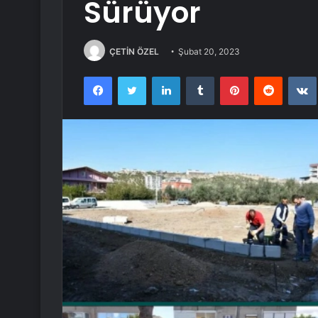
Sürüyor
ÇETİN ÖZEL
Şubat 20, 2023
Facebook
Twitter
LinkedIn
Tumblr
Pinterest
Reddit