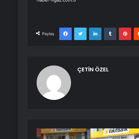
Facebook
Twitter
LinkedIn
Tumblr
Pint
Paylaş
ÇETİN ÖZEL