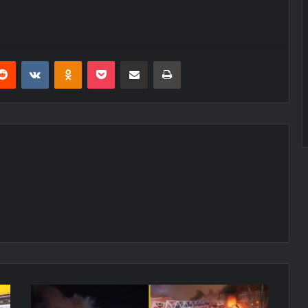
erest
Reddit
VKontakte
Odnoklassniki
Pocket
E-Posta ile paylaş
Yazdır