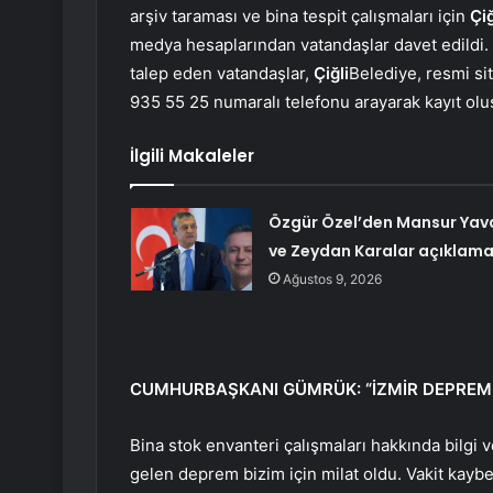
arşiv taraması ve bina tespit çalışmaları için
Çiğ
medya hesaplarından vatandaşlar davet edildi.
talep eden vatandaşlar,
Çiğli
Belediye, resmi s
935 55 25 numaralı telefonu arayarak kayıt olu
İlgili Makaleler
Özgür Özel’den Mansur Yav
ve Zeydan Karalar açıklama
Ağustos 9, 2026
CUMHURBAŞKANI GÜMRÜK: “İZMİR DEPREM
Bina stok envanteri çalışmaları hakkında bilgi
gelen deprem bizim için milat oldu. Vakit kayb