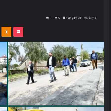
0
5
1 dakika okuma süresi
VKontakte
Odnoklassniki
Pocket