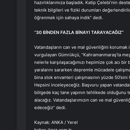
hazırlıklarımıza başladık. Katip Çelebi’nin dest
teknik bilgileri ve fiziki durumları değerlendir
öğrenmek için sahaya indik” dedi.
“30 BİNDEN FAZLA BİNAYI TARAYACAĞIZ”
Vatandaşların can ve mal güvenliğini korumak 
vurgulayan Gümrükçü, “Kahramanmaraş’ta meyd
nelerle karşılaşacağımızı hepimize çok acı bir
yaralarını sararken depremle mücadele çalışma
bina stok envanteri çalışmasının yüzde 50’sini 
Hepsini inceleyeceğiz. Başvuru yapan vatandaşl
bölgede kaç tane yapının tehlikede olduğunu tesp
alacağız. Vatandaşlarımızın can ve mal güvenl
edeceğiz” dedi.
Kaynak: ANKA / Yerel
haber-ilgaz.com.tr