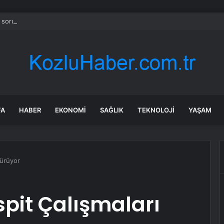
 soruşturma başlatılan Ertuğrul Özkök yurt dışından dönüyor
FA
HABER
EKONOMI
SAĞLIK
TEKNOLOJI
YAŞAM
Sürüyor
spit Çalışmaları