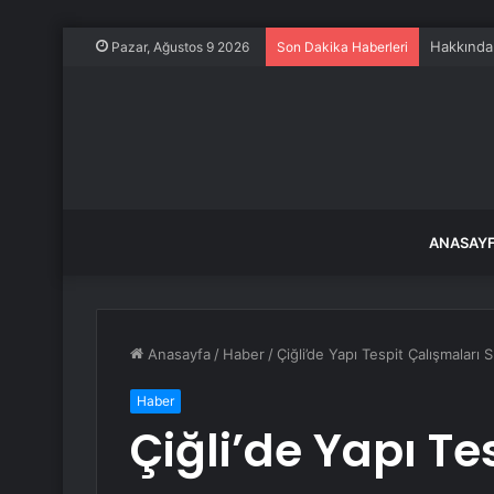
Hakkında
Pazar, Ağustos 9 2026
Son Dakika Haberleri
ANASAY
Anasayfa
/
Haber
/
Çiğli’de Yapı Tespit Çalışmaları 
Haber
Çiğli’de Yapı Te