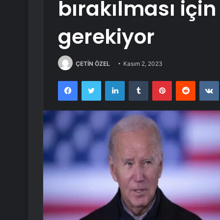
bırakılması içi
gerekiyor
ÇETİN ÖZEL
Kasım 2, 2023
Facebook
Twitter
LinkedIn
Tumblr
Pinterest
Reddit