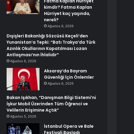
Fatma Kaplan Hürriyet
kimdir? Fatma Kaplan
Hürriyet kaç yaşında,
nereli?
Ağustos 6, 2026
Dışişleri Bakanlığı Sözcüsü Keçeli’den
Yunanistan’a Tepki: “Batı Trakya’da Türk
Azınlık Okullarının Kapatılması Lozan
Antlaşması’nın İhlalidir”
Ağustos 6, 2026
Aksaray’da Bayram
Güvenliği İçin Önlemler
Ağustos 6, 2026
Bakan Işıkhan, “Danışman Bilgi Sistemi’ni
İşkur Mobil Üzerinden Tüm Öğrenci ve
Velilerin Erişimine Açtık”
Ağustos 5, 2026
İstanbul Opera ve Bale
Festivali Başladı