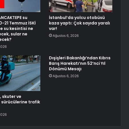
ANCAKTEPE su
İstanbul’da yolcu otobüsü
 20-21 Temmuz İSKİ
kaza yaptı: Çok sayıda yaralı
 su kesintisi ne
var!
cek, sular ne
Ağustos 6, 2026
ecek?
2026
Dışişleri Bakanlığı’ndan Kıbrıs
Barış Harekatı’nın 52’nci Yıl
Dönümü Mesajı
Ağustos 6, 2026
 skuter ve
 sürücülerine trafik
2026