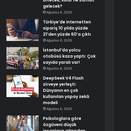
bitecek, sular ne zaman
gelecek?
Ağustos 6, 2026
Türkiye’de internetten
sipariş 10 yılda yüzde
21’den yüzde 60’a çıktı
Ağustos 6, 2026
İstanbul’da yolcu
otobüsü kaza yaptı: Çok
sayıda yaralı var!
Ağustos 6, 2026
DeepSeek V4 Flash
zirveye yerleşti:
Dünyanın en çok
kullanılan yapay zekâ
modeli
Ağustos 6, 2026
Psikologlara göre
özgüveni düşük
insanların ağzından