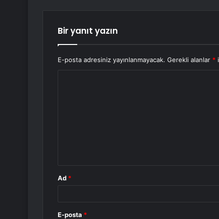
Bir yanıt yazın
E-posta adresiniz yayınlanmayacak.
Gerekli alanlar
*
i
Y
o
r
u
m
*
Ad
*
E-posta
*