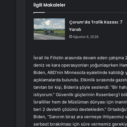
İlgili Makaleler
Çorum’da Trafik Kazası: 7
Yaralı
Ağustos 6, 2026
İsrail ile Filistin arasında devam eden çatışma 2
deniz ve kara operasyonları yoğunlaşırken Ham
Biden, ABD’nin Minnesota eyaletinde katıldığı ya
açıklamalarda bulundu. Etkinlik sırasında gaz
tanıtan bir kişi, Biden’a şöyle seslendi: “Bir h
istiyorum.” Güvenlik güçlerinin Rosenberg’i b
İsrailliler hem de Müslüman dünyası için inan
beri 2 devletli çözümü destekledim.” Ortadoğu’d
Biden, “Sanırım biraz ara vermeye ihtiyacımız 
serbest bırakılması için süre vermemiz gerekiy