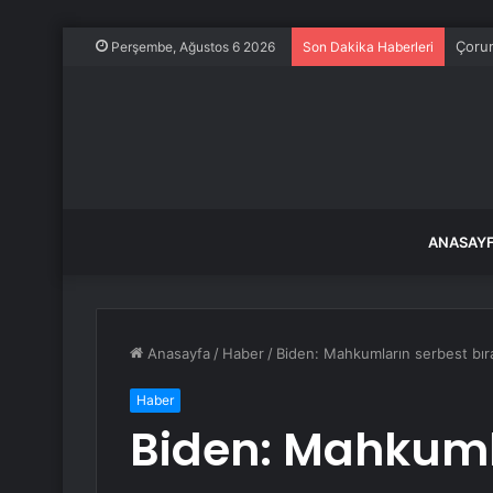
Çorum
Perşembe, Ağustos 6 2026
Son Dakika Haberleri
ANASAY
Anasayfa
/
Haber
/
Biden: Mahkumların serbest bıra
Haber
Biden: Mahkuml