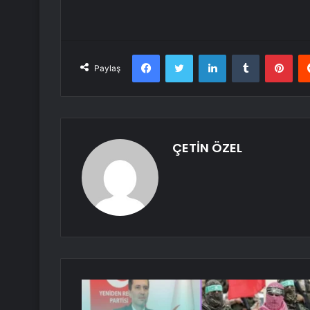
Facebook
Twitter
LinkedIn
Tumblr
Pint
Paylaş
ÇETİN ÖZEL