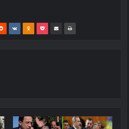
erest
Reddit
VKontakte
Odnoklassniki
Pocket
E-Posta ile paylaş
Yazdır