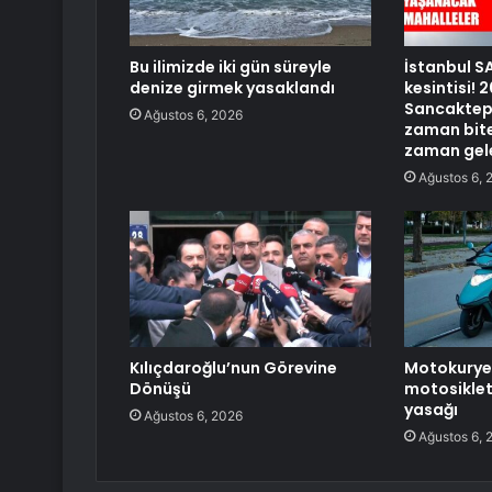
Bu ilimizde iki gün süreyle
İstanbul S
denize girmek yasaklandı
kesintisi!
Sancaktepe
Ağustos 6, 2026
zaman bite
zaman gel
Ağustos 6, 
Kılıçdaroğlu’nun Görevine
Motokurye,
Dönüşü
motosiklet
yasağı
Ağustos 6, 2026
Ağustos 6, 