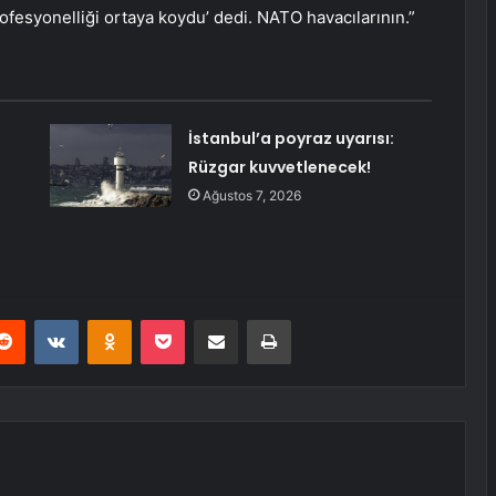
rofesyonelliği ortaya koydu’ dedi. NATO havacılarının.”
İstanbul’a poyraz uyarısı:
Rüzgar kuvvetlenecek!
Ağustos 7, 2026
erest
Reddit
VKontakte
Odnoklassniki
Pocket
E-Posta ile paylaş
Yazdır