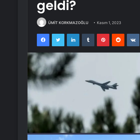
geldi?
ÜMİT KORKMAZOĞLU
Kasım 1, 2023
Facebook
Twitter
LinkedIn
Tumblr
Pinterest
Reddit