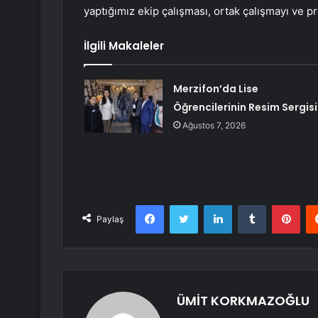
yaptığımız ekip çalışması, ortak çalışmayı ve p
İlgili Makaleler
Merzifon’da Lise
Öğrencilerinin Resim Sergisi
Ağustos 7, 2026
Facebook
Twitter
LinkedIn
Tumblr
Pint
Paylaş
ÜMİT KORKMAZOĞLU