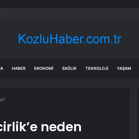
kurtuluş! 1 ay boyunca okyanusta sürüklendi, ‘her şey bitti’ derken…
FA
HABER
EKONOMI
SAĞLIK
TEKNOLOJI
YAŞAM
di?
irlik’e neden