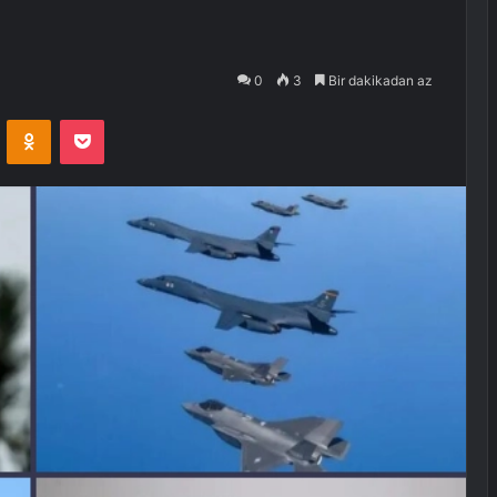
0
3
Bir dakikadan az
VKontakte
Odnoklassniki
Pocket