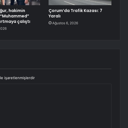
ur, hakimin
Çorum’da Trafik Kazası: 7
a “Muhammed”
Yaralı
yırtmaya çalıştı
Ağustos 6, 2026
2026
le işaretlenmişlerdir