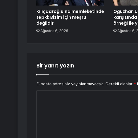
Kılıçdaroğlu’na memleketinde
Oğuzhan Uğ
tepki: Bizim için meşru
karşısınd
değildir
örneği ile 
Ağustos 6, 2026
Ağustos 6, 
Bir yanıt yazın
E-posta adresiniz yayınlanmayacak.
Gerekli alanlar
*
i
Y
o
r
u
m