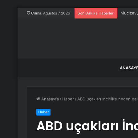
Mucizevi 
Cuma, Ağustos 7 2026
Son Dakika Haberleri
ANASAY
Anasayfa
/
Haber
/
ABD uçakları İncirlik’e neden gel
Haber
ABD uçakları İnc