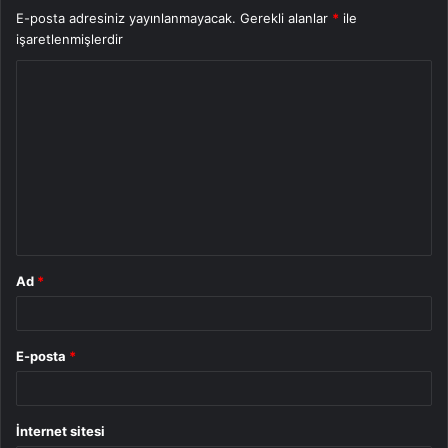
E-posta adresiniz yayınlanmayacak.
Gerekli alanlar
*
ile
işaretlenmişlerdir
Y
o
r
u
m
*
Ad
*
E-posta
*
İnternet sitesi