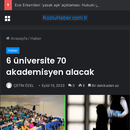
Ece Erken’den ‘yasak aşk’ açıklaması: Hukuki yollara başvuruyor
Menü
Anasayfa
/
Haber
Haber
6 üniversite 70
akademisyen alacak
ÇETİN ÖZEL
Eylül 15, 2023
0
8
Bir dakikadan az