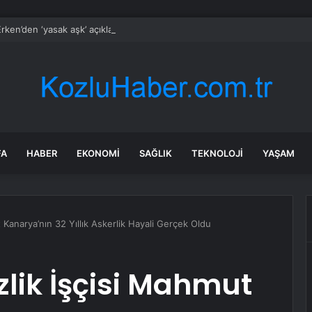
rken’den ‘yasak aşk’ açıklaması: Hukuki yollara başvuruyor
FA
HABER
EKONOMI
SAĞLIK
TEKNOLOJI
YAŞAM
 Kanarya’nın 32 Yıllık Askerlik Hayali Gerçek Oldu
lik İşçisi Mahmut