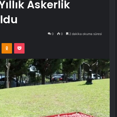
ıllık Askerlik
Oldu
0
0
2 dakika okuma süresi
VKontakte
Odnoklassniki
Pocket