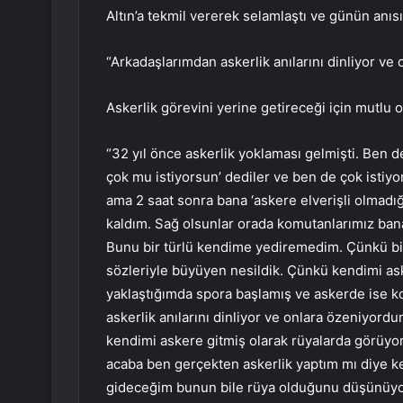
Altın’a tekmil vererek selamlaştı ve günün anısı
“Arkadaşlarımdan askerlik anılarını dinliyor v
Askerlik görevini yerine getireceği için mutl
“32 yıl önce askerlik yoklaması gelmişti. Ben d
çok mu istiyorsun’ dediler ve ben de çok isti
ama 2 saat sonra bana ‘askere elverişli olmadığ
kaldım. Sağ olsunlar orada komutanlarımız bana
Bunu bir türlü kendime yediremedim. Çünkü b
sözleriyle büyüyen nesildik. Çünkü kendimi ask
yaklaştığımda spora başlamış ve askerde ise 
askerlik anılarını dinliyor ve onlara özeniyord
kendimi askere gitmiş olarak rüyalarda görüyor
acaba ben gerçekten askerlik yaptım mı diye k
gideceğim bunun bile rüya olduğunu düşünüyor