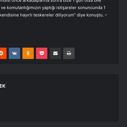
ndisi önce arkadaşlarına sonra bize 1 gün olsa bile
 ve komutanlığımızın yaptığı istişareler sonuncunda 1
endisine hayırlı teskereler diliyorum” diye konuştu. –
erest
Reddit
VKontakte
Odnoklassniki
Pocket
E-Posta ile paylaş
Yazdır
EK