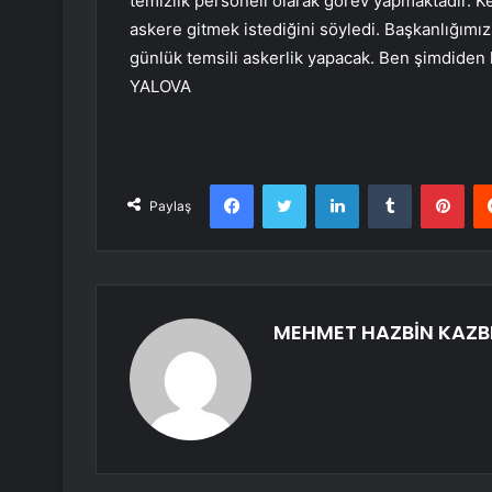
temizlik personeli olarak görev yapmaktadır. Ke
askere gitmek istediğini söyledi. Başkanlığımız
günlük temsili askerlik yapacak. Ben şimdiden k
YALOVA
Facebook
Twitter
LinkedIn
Tumblr
Pint
Paylaş
MEHMET HAZBİN KAZB