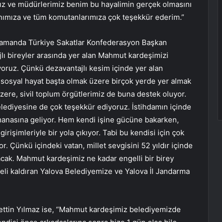
ız ve müdürlerimiz benim bu hayalimin gerçek olmasını
nımıza ve tüm komutanlarımıza çok teşekkür ederim.”
 zamanda Türkiye Sakatlar Konfederasyon Başkan
lı bireyler arasında yer alan Mahmut kardeşimizi
oruz. Çünkü dezavantajlı kesim içinde yer alan
e sosyal hayat başta olmak üzere birçok yerde yer almak
zere, sivil toplum örgütlerimiz de buna destek oluyor.
lediyesine de çok teşekkür ediyoruz. İstihdamın içinde
 manasına geliyor. Hem kendi işine gücüne bakarken,
irişimleriyle bir yola çıkıyor. Tabi bu kendisi için çok
r. Çünkü içindeki vatan, millet sevgisini 52 yıldır içinde
ak. Mahmut kardeşimiz ne kadar engelli bir birey
eli kaldıran Yalova Belediyemize ve Yalova İl Jandarma
settin Yılmaz ise, “Mahmut kardeşimiz belediyemizde