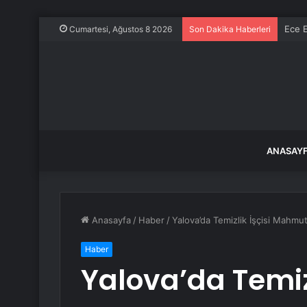
Ece E
Cumartesi, Ağustos 8 2026
Son Dakika Haberleri
ANASAY
Anasayfa
/
Haber
/
Yalova’da Temizlik İşçisi Mahmut
Haber
Yalova’da Temiz