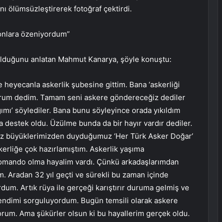
nı ölümsüzleştirerek fotoğraf çektirdi.
e onlara özeniyordum”
u olduğunu anlatan Mahmut Kanarya, şöyle konuştu:
e heyecanla askerlik şubesine gittim. Bana ‘askerliği
yorum dedim. Tamam seni askere göndereceğiz dediler
ımı’ söylediler. Bana bunu söyleyince orada yıkıldım
 destek oldu. Üzülme bunda da bir hayır vardır dediler.
iz büyüklerimizden duyduğumuz ‘Her Türk Asker Doğar’
erliğe çok hazırlamıştım. Askerlik yaşıma
komando olma hayalim vardı. Çünkü arkadaşlarımdan
um. Aradan 32 yıl geçti ve sürekli bu zaman içinde
dum. Artık rüya ile gerçeği karıştırır duruma gelmiş ve
endimi sorguluyordum. Bugün temsili olarak askere
um. Ama şükürler olsun ki bu hayallerim gerçek oldu.