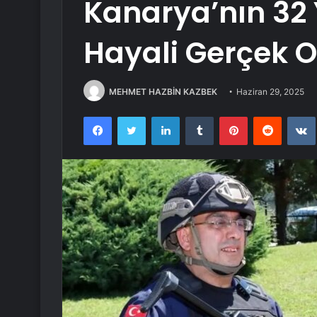
Kanarya’nın 32 Y
Hayali Gerçek 
MEHMET HAZBİN KAZBEK
Haziran 29, 2025
Facebook
Twitter
LinkedIn
Tumblr
Pinterest
Reddit