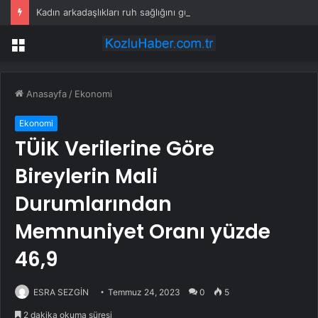
Kadın arkadaşlıkları ruh sağlığını güçlendiriyor
Menü
Anasayfa
/
Ekonomi
Ekonomi
TÜİK Verilerine Göre
Bireylerin Mali
Durumlarından
Memnuniyet Oranı yüzde
46,9
ESRA SEZGİN
Temmuz 24, 2023
0
5
2 dakika okuma süresi