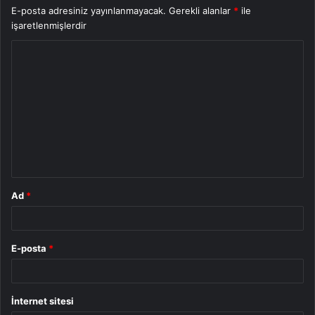
E-posta adresiniz yayınlanmayacak.
Gerekli alanlar
*
ile
işaretlenmişlerdir
Y
o
r
u
m
*
Ad
*
E-posta
*
İnternet sitesi