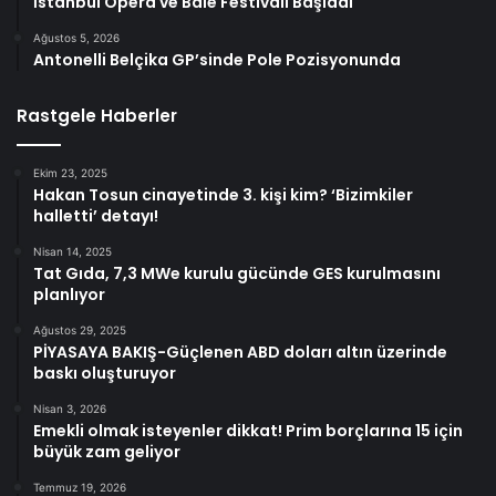
İstanbul Opera ve Bale Festivali Başladı
Ağustos 5, 2026
Antonelli Belçika GP’sinde Pole Pozisyonunda
Rastgele Haberler
Ekim 23, 2025
Hakan Tosun cinayetinde 3. kişi kim? ‘Bizimkiler
halletti’ detayı!
Nisan 14, 2025
Tat Gıda, 7,3 MWe kurulu gücünde GES kurulmasını
planlıyor
Ağustos 29, 2025
PİYASAYA BAKIŞ-Güçlenen ABD doları altın üzerinde
baskı oluşturuyor
Nisan 3, 2026
Emekli olmak isteyenler dikkat! Prim borçlarına 15 için
büyük zam geliyor
Temmuz 19, 2026