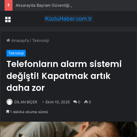
Aksaray’da Bayram Güvenliği İçin Önlemler
Menü
Anasayfa
/
Teknoloji
Teknoloji
Telefonların alarm sistemi
değişti! Kapatmak artık
daha zor
DİLAN BİÇER
Ekim 10, 2025
0
0
1 dakika okuma süresi