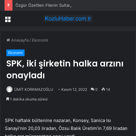
Özgür Özel’den Filenin Sultanları’na tebrik telefonu
Menü
Anasayfa
/
Ekonomi
Ekonomi
SPK, iki şirketin halka arzını
onayladı
ÜMİT KORKMAZOĞLU
Kasım 12, 2022
0
14
1 dakika okuma süresi
SPK haftalık bültenine nazaran, Konsey, Sanica Isı
Sanayi’nin 20,03 liradan, Özsu Balık Üretim’in 7,69 liradan