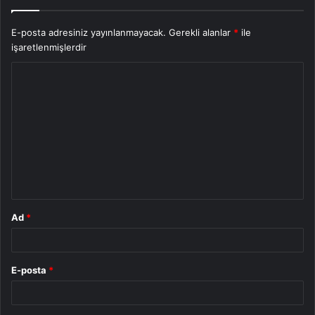
E-posta adresiniz yayınlanmayacak.
Gerekli alanlar
*
ile
işaretlenmişlerdir
Y
o
r
u
m
*
Ad
*
E-posta
*