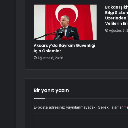
Bakan Işık
Bilgi Siste
Üzerinden 
Velilerin E
Ağustos 5, 
Aksaray’da Bayram Güvenliği
İçin Önlemler
Ağustos 6, 2026
Bir yanıt yazın
E-posta adresiniz yayınlanmayacak.
Gerekli alanlar
*
i
Y
o