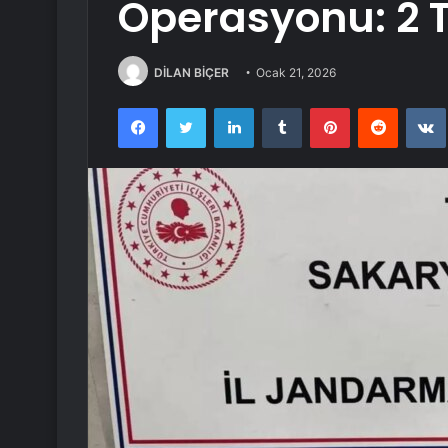
Operasyonu: 2 
DİLAN BİÇER
Ocak 21, 2026
Facebook
Twitter
LinkedIn
Tumblr
Pinterest
Reddit