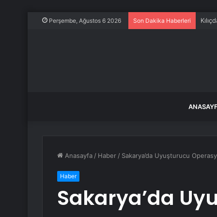
Kılıç
Perşembe, Ağustos 6 2026
Son Dakika Haberleri
ANASAY
Anasayfa
/
Haber
/
Sakarya’da Uyuşturucu Operasy
Haber
Sakarya’da Uy