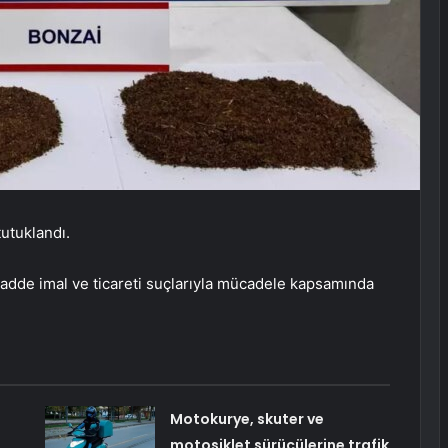
utuklandı.
madde imal ve ticareti suçlarıyla mücadele kapsamında
Motokurye, skuter ve
motosiklet sürücülerine trafik