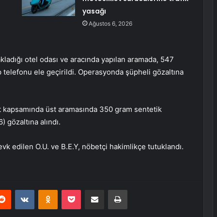
yasağı
Ağustos 6, 2026
kladığı otel odası ve aracında yapılan aramada, 547
 telefonu ele geçirildi. Operasyonda şüpheli gözaltına
et kapsamında üst aramasında 350 gram sentetik
) gözaltına alındı.
k edilen O.U. ve B.E.Y, nöbetçi hakimlikçe tutuklandı.
erest
Reddit
VKontakte
Odnoklassniki
Pocket
E-Posta ile paylaş
Yazdır