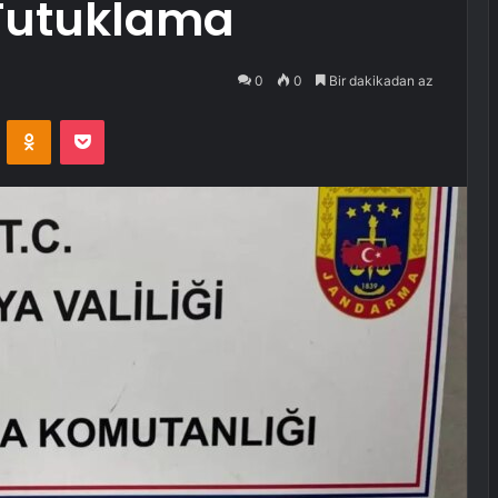
Tutuklama
0
0
Bir dakikadan az
VKontakte
Odnoklassniki
Pocket