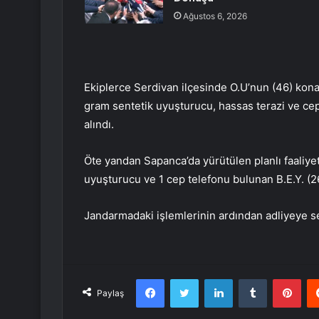
Ağustos 6, 2026
Ekiplerce Serdivan ilçesinde O.U’nun (46) kona
gram sentetik uyuşturucu, hassas terazi ve cep
alındı.
Öte yandan Sapanca’da yürütülen planlı faaliy
uyuşturucu ve 1 cep telefonu bulunan B.E.Y. (26
Jandarmadaki işlemlerinin ardından adliyeye sev
Facebook
Twitter
LinkedIn
Tumblr
Pint
Paylaş