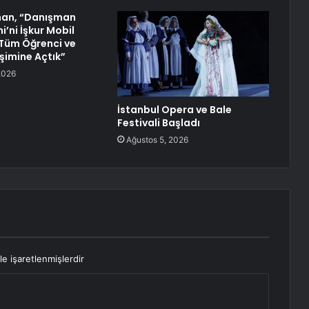
han, “Danışman
mi’ni İşkur Mobil
Tüm Öğrenci ve
rişimine Açtık”
2026
İstanbul Opera ve Bale
Festivali Başladı
Ağustos 5, 2026
le işaretlenmişlerdir