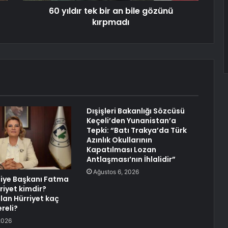
60 yıldır tek bir an bile gözünü
kırpmadı
Dışişleri Bakanlığı Sözcüsü
Keçeli’den Yunanistan’a
Tepki: “Batı Trakya’da Türk
Azınlık Okullarının
Kapatılması Lozan
Antlaşması’nın İhlalidir”
Ağustos 6, 2026
diye Başkanı Fatma
riyet kimdir?
an Hürriyet kaç
reli?
2026