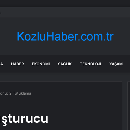
daroğlu’nun Görevine Dönüşü
FA
HABER
EKONOMI
SAĞLIK
TEKNOLOJI
YAŞAM
onu: 2 Tutuklama
uşturucu