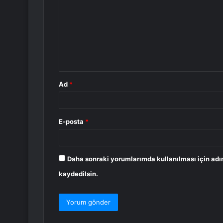
r
u
m
*
Ad
*
E-posta
*
Daha sonraki yorumlarımda kullanılması için adı
kaydedilsin.