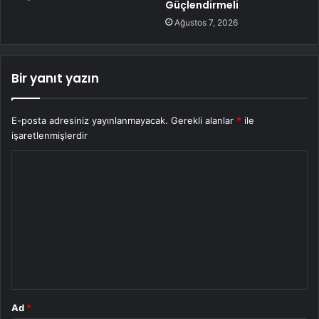
Güçlendirmeli
Ağustos 7, 2026
Bir yanıt yazın
E-posta adresiniz yayınlanmayacak.
Gerekli alanlar
*
ile
işaretlenmişlerdir
Y
o
r
u
m
*
Ad
*