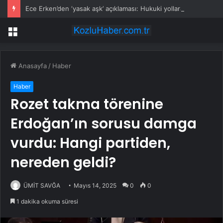
Ece Erken’den ‘yasak aşk’ açıklaması: Hukuki yollara başvuruyor
Menü
Anasayfa
/
Haber
Haber
Rozet takma törenine
Erdoğan’ın sorusu damga
vurdu: Hangi partiden,
nereden geldi?
ÜMİT SAVĞA
Mayıs 14, 2025
0
0
1 dakika okuma süresi