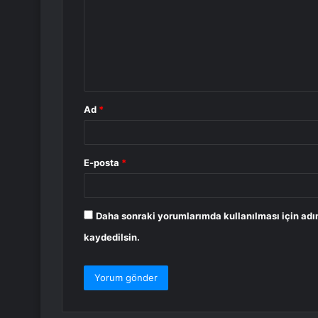
r
u
m
*
Ad
*
E-posta
*
Daha sonraki yorumlarımda kullanılması için adı
kaydedilsin.