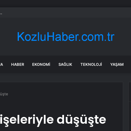
 soruşturma başlatılan Ertuğrul Özkök yurt dışından dönüyor
FA
HABER
EKONOMI
SAĞLIK
TEKNOLOJI
YAŞAM
şüşte
işeleriyle düşüşte