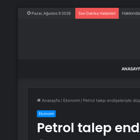
Hakkında
Pazar, Ağustos 9 2026
Son Dakika Haberleri
ANASAY
Anasayfa
/
Ekonomi
/
Petrol talep endişeleriyle dü
Ekonomi
Petrol talep end