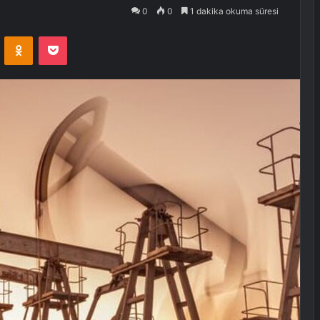
0
0
1 dakika okuma süresi
VKontakte
Odnoklassniki
Pocket