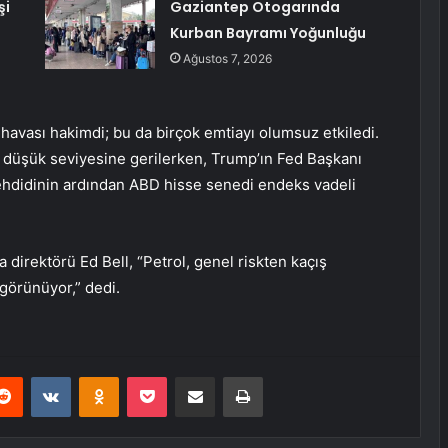
şi
Gaziantep Otogarında
Kurban Bayramı Yoğunluğu
Ağustos 7, 2026
 havası hakimdi; bu da birçok emtiayı olumsuz etkiledi.
 düşük seviyesine gerilerken, Trump’ın Fed Başkanı
ehdidinin ardından ABD hisse senedi endeks vadeli
direktörü Ed Bell, “Petrol, genel riskten kaçış
 görünüyor,” dedi.
erest
Reddit
VKontakte
Odnoklassniki
Pocket
E-Posta ile paylaş
Yazdır