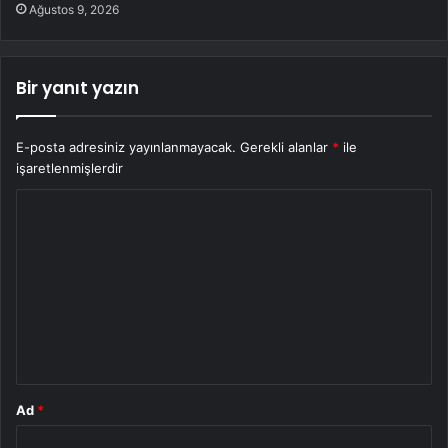
Ağustos 9, 2026
Bir yanıt yazın
E-posta adresiniz yayınlanmayacak.
Gerekli alanlar
*
ile
işaretlenmişlerdir
Y
o
r
u
m
*
Ad
*