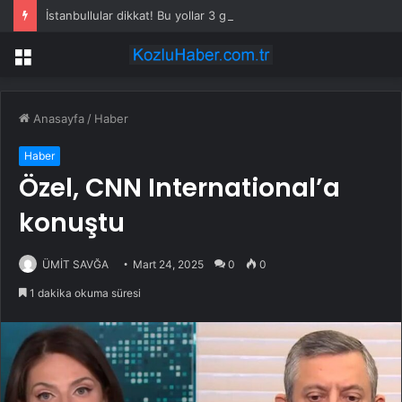
İstanbullular dikkat! Bu yollar 3 gün kapalı olacak
Menü
Anasayfa
/
Haber
Haber
Özel, CNN International’a
konuştu
ÜMİT SAVĞA
Mart 24, 2025
0
0
1 dakika okuma süresi