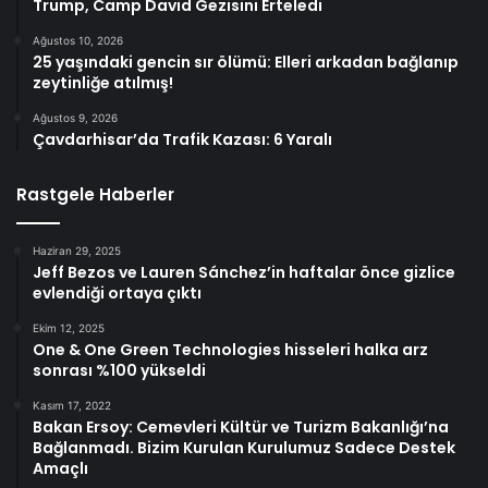
Trump, Camp David Gezisini Erteledi
Ağustos 10, 2026
25 yaşındaki gencin sır ölümü: Elleri arkadan bağlanıp
zeytinliğe atılmış!
Ağustos 9, 2026
Çavdarhisar’da Trafik Kazası: 6 Yaralı
Rastgele Haberler
Haziran 29, 2025
Jeff Bezos ve Lauren Sánchez’in haftalar önce gizlice
evlendiği ortaya çıktı
Ekim 12, 2025
One & One Green Technologies hisseleri halka arz
sonrası %100 yükseldi
Kasım 17, 2022
Bakan Ersoy: Cemevleri Kültür ve Turizm Bakanlığı’na
Bağlanmadı. Bizim Kurulan Kurulumuz Sadece Destek
Amaçlı