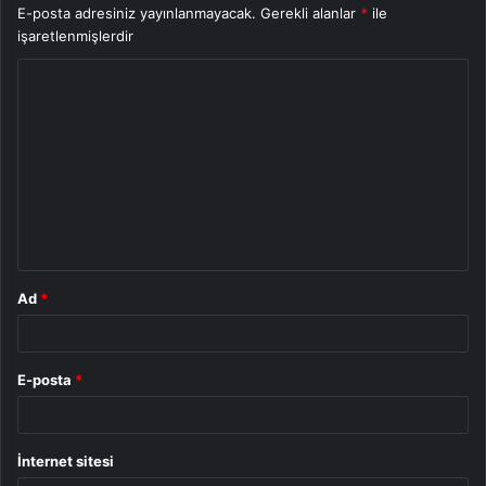
E-posta adresiniz yayınlanmayacak.
Gerekli alanlar
*
ile
işaretlenmişlerdir
Y
o
r
u
m
*
Ad
*
E-posta
*
İnternet sitesi