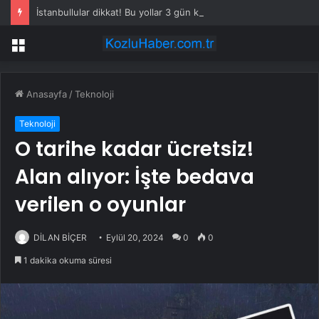
İstanbullular dikkat! Bu yollar 3 gün kapalı olacak
Menü
Anasayfa
/
Teknoloji
Teknoloji
O tarihe kadar ücretsiz!
Alan alıyor: İşte bedava
verilen o oyunlar
DİLAN BİÇER
Eylül 20, 2024
0
0
1 dakika okuma süresi