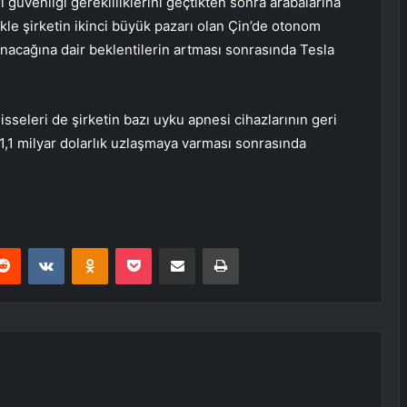
ri güvenliği gerekliliklerini geçtikten sonra arabalarına
elikle şirketin ikinci büyük pazarı olan Çin’de otonom
nacağına dair beklentilerin artması sonrasında Tesla
hisseleri de şirketin bazı uyku apnesi cihazlarının geri
n 1,1 milyar dolarlık uzlaşmaya varması sonrasında
erest
Reddit
VKontakte
Odnoklassniki
Pocket
E-Posta ile paylaş
Yazdır