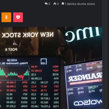
0
0
1 dakika okuma süresi
VKontakte
Odnoklassniki
Pocket