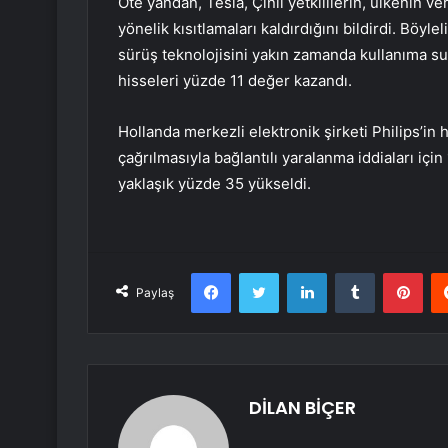
Öte yandan, Tesla, Çinli yetkililerin, ülkenin ve
yönelik kısıtlamaları kaldırdığını bildirdi. Böyl
sürüş teknolojisini yakın zamanda kullanıma su
hisseleri yüzde 11 değer kazandı.
Hollanda merkezli elektronik şirketi Philips’in 
çağrılmasıyla bağlantılı yaralanma iddiaları içi
yaklaşık yüzde 35 yükseldi.
Facebook
Twitter
LinkedIn
Tumblr
Pint
Paylaş
DİLAN BİÇER