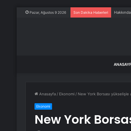
Hakkında
Pazar, Ağustos 9 2026
Son Dakika Haberleri
ANASAY
Anasayfa
/
Ekonomi
/
New York Borsası yükselişle a
Ekonomi
New York Borsası