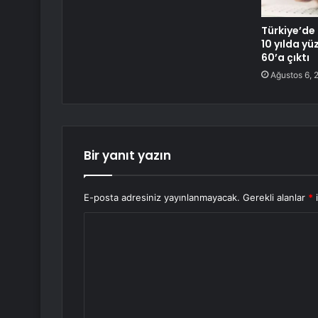
Türkiye’de 
10 yılda y
60’a çıktı
Ağustos 6, 
Bir yanıt yazın
E-posta adresiniz yayınlanmayacak.
Gerekli alanlar
*
i
Y
o
r
u
m