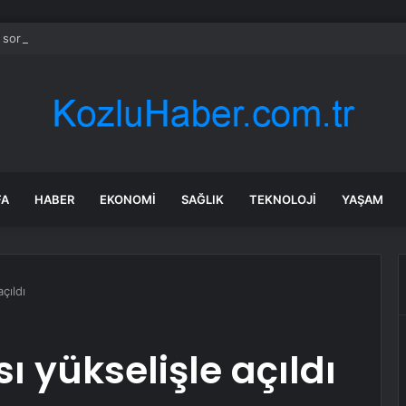
 soruşturma başlatılan Ertuğrul Özkök yurt dışından dönüyor
FA
HABER
EKONOMI
SAĞLIK
TEKNOLOJI
YAŞAM
çıldı
 yükselişle açıldı