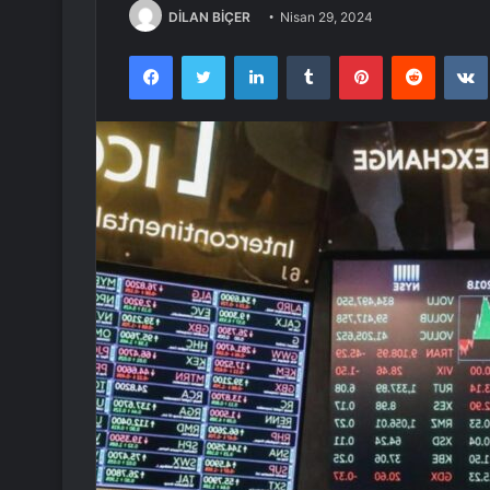
DİLAN BİÇER
Nisan 29, 2024
Facebook
Twitter
LinkedIn
Tumblr
Pinterest
Reddit