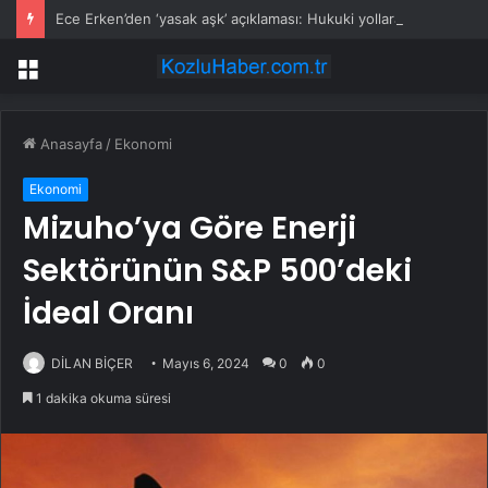
Ece Erken’den ‘yasak aşk’ açıklaması: Hukuki yollara başvuruyor
Menü
Anasayfa
/
Ekonomi
Ekonomi
Mizuho’ya Göre Enerji
Sektörünün S&P 500’deki
İdeal Oranı
DİLAN BİÇER
Mayıs 6, 2024
0
0
1 dakika okuma süresi