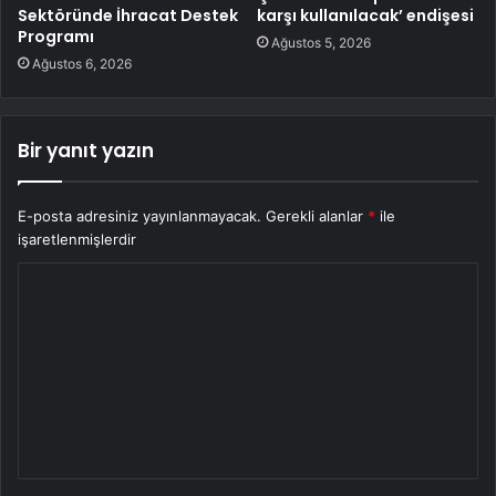
Sektöründe İhracat Destek
karşı kullanılacak’ endişesi
Programı
Ağustos 5, 2026
Ağustos 6, 2026
Bir yanıt yazın
E-posta adresiniz yayınlanmayacak.
Gerekli alanlar
*
ile
işaretlenmişlerdir
Y
o
r
u
m
*