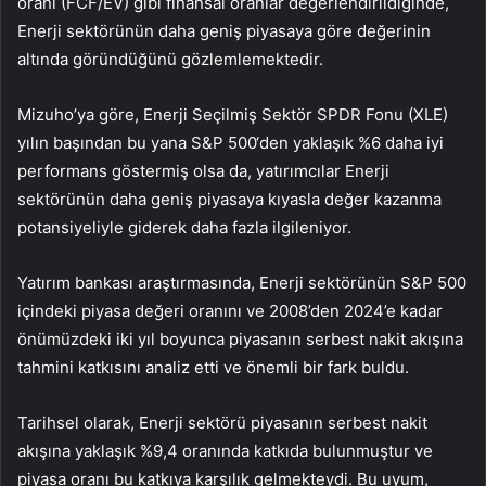
oranı (FCF/EV) gibi finansal oranlar değerlendirildiğinde,
Enerji sektörünün daha geniş piyasaya göre değerinin
altında göründüğünü gözlemlemektedir.
Mizuho’ya göre, Enerji Seçilmiş Sektör SPDR Fonu (XLE)
yılın başından bu yana
S&P 500
‘den yaklaşık %6 daha iyi
performans göstermiş olsa da, yatırımcılar Enerji
sektörünün daha geniş piyasaya kıyasla değer kazanma
potansiyeliyle giderek daha fazla ilgileniyor.
Yatırım bankası araştırmasında, Enerji sektörünün S&P 500
içindeki piyasa değeri oranını ve 2008’den 2024’e kadar
önümüzdeki iki yıl boyunca piyasanın serbest nakit akışına
tahmini katkısını analiz etti ve önemli bir fark buldu.
Tarihsel olarak, Enerji sektörü piyasanın serbest nakit
akışına yaklaşık %9,4 oranında katkıda bulunmuştur ve
piyasa oranı bu katkıya karşılık gelmekteydi. Bu uyum,