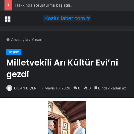
Hakkında soruşturma başlatılan Ertuğrul Özkök yurt dışından dönüyor
Menü
Anasayfa
/
Yaşam
Yaşam
Milletvekili Arı Kültür Evi’ni
gezdi
DİLAN BİÇER
Mayıs 16, 2026
0
0
Bir dakikadan az