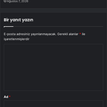
Ağustos 7, 2026
Bir yanıt yazın
E-posta adresiniz yayınlanmayacak.
Gerekli alanlar
*
ile
işaretlenmişlerdir
Y
o
r
u
m
*
Ad
*