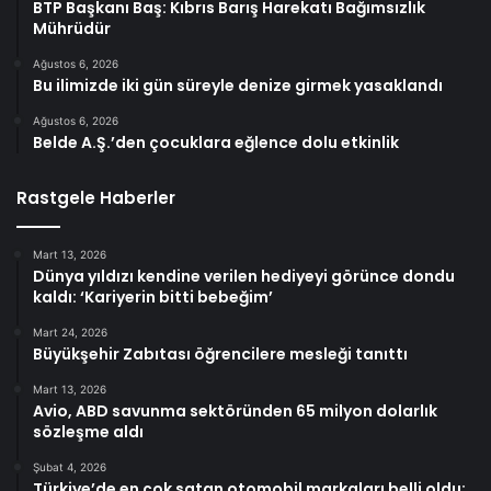
BTP Başkanı Baş: Kıbrıs Barış Harekatı Bağımsızlık
Mührüdür
Ağustos 6, 2026
Bu ilimizde iki gün süreyle denize girmek yasaklandı
Ağustos 6, 2026
Belde A.Ş.’den çocuklara eğlence dolu etkinlik
Rastgele Haberler
Mart 13, 2026
Dünya yıldızı kendine verilen hediyeyi görünce dondu
kaldı: ‘Kariyerin bitti bebeğim’
Mart 24, 2026
Büyükşehir Zabıtası öğrencilere mesleği tanıttı
Mart 13, 2026
Avio, ABD savunma sektöründen 65 milyon dolarlık
sözleşme aldı
Şubat 4, 2026
Türkiye’de en çok satan otomobil markaları belli oldu: