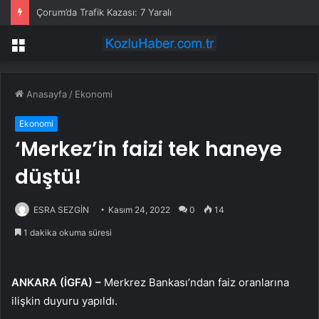
Çorum’da Trafik Kazası: 7 Yaralı
Menü
Anasayfa
/
Ekonomi
Ekonomi
‘Merkez’in faizi tek haneye
düştü!
ESRA SEZGİN
Kasım 24, 2022
0
14
1 dakika okuma süresi
ANKARA (İGFA) –
Merkrez Bankası’ndan faiz oranlarına
ilişkin duyuru yapıldı.