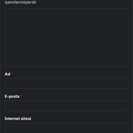
işaretlenmişlerdir
Y
o
r
u
m
*
Ad
*
E-posta
*
İnternet sitesi