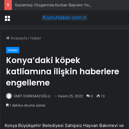
Gaziantep Otogarında Kurban Bayramı Yoğunluğu
Menü
Anasayfa
/
Haber
Haber
Konya’daki köpek
katliamına ilişkin haberlere
engelleme
ÜMİT KORKMAZOĞLU
Kasım 25, 2022
0
13
1 dakika okuma süresi
Konya Büyükşehir Belediyesi Sahipsiz Hayvan Bakımevi ve