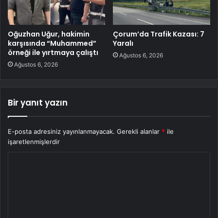
Oğuzhan Uğur, hakimin
Çorum’da Trafik Kazası: 7
karşısında “Muhammed”
Yaralı
örneği ile yırtmaya çalıştı
Ağustos 6, 2026
Ağustos 6, 2026
Bir yanıt yazın
E-posta adresiniz yayınlanmayacak.
Gerekli alanlar
*
ile
işaretlenmişlerdir
Y
o
r
u
m