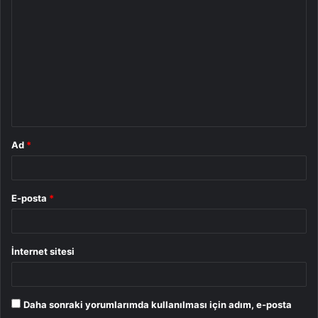
o
r
u
m
*
Ad
*
E-posta
*
İnternet sitesi
Daha sonraki yorumlarımda kullanılması için adım, e-posta