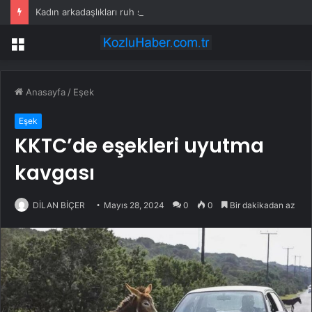
Kadın arkadaşlıkları ruh sağlığını güçlendiriyor
Menü
Anasayfa
/
Eşek
Eşek
KKTC’de eşekleri uyutma
kavgası
DİLAN BİÇER
Mayıs 28, 2024
0
0
Bir dakikadan az