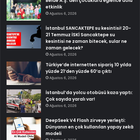
Belde A.Ş.’den çocuklara eğlence dolu
etkinlik
Ağustos 6, 2026
İstanbul SANCAKTEPE su kesintisi! 20-
21 Temmuz İSKİ Sancaktepe su
kesintisi ne zaman bitecek, sular ne
zaman gelecek?
Ağustos 6, 2026
Türkiye’de internetten sipariş 10 yılda
yüzde 21’den yüzde 60’a çıktı
Ağustos 6, 2026
İstanbul’da yolcu otobüsü kaza yaptı:
Çok sayıda yaralı var!
Ağustos 6, 2026
DeepSeek V4 Flash zirveye yerleşti:
Dünyanın en çok kullanılan yapay zekâ
modeli