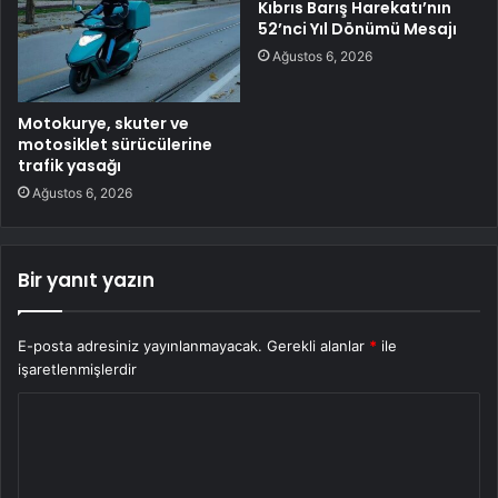
Kıbrıs Barış Harekatı’nın
52’nci Yıl Dönümü Mesajı
Ağustos 6, 2026
Motokurye, skuter ve
motosiklet sürücülerine
trafik yasağı
Ağustos 6, 2026
Bir yanıt yazın
E-posta adresiniz yayınlanmayacak.
Gerekli alanlar
*
ile
işaretlenmişlerdir
Y
o
r