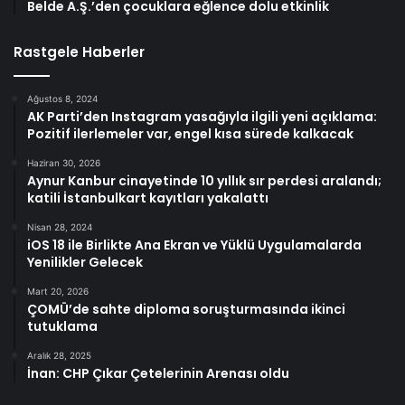
Belde A.Ş.’den çocuklara eğlence dolu etkinlik
Rastgele Haberler
Ağustos 8, 2024
AK Parti’den Instagram yasağıyla ilgili yeni açıklama:
Pozitif ilerlemeler var, engel kısa sürede kalkacak
Haziran 30, 2026
Aynur Kanbur cinayetinde 10 yıllık sır perdesi aralandı;
katili İstanbulkart kayıtları yakalattı
Nisan 28, 2024
iOS 18 ile Birlikte Ana Ekran ve Yüklü Uygulamalarda
Yenilikler Gelecek
Mart 20, 2026
ÇOMÜ’de sahte diploma soruşturmasında ikinci
tutuklama
Aralık 28, 2025
İnan: CHP Çıkar Çetelerinin Arenası oldu