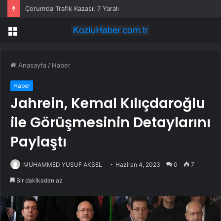
Çorum’da Trafik Kazası: 7 Yaralı
Menü
Anasayfa
/
Haber
Haber
Jahrein, Kemal Kılıçdaroğlu
ile Görüşmesinin Detaylarını
Paylaştı
MUHAMMED YUSUF AKSEL
Haziran 4, 2023
0
7
Bir dakikadan az