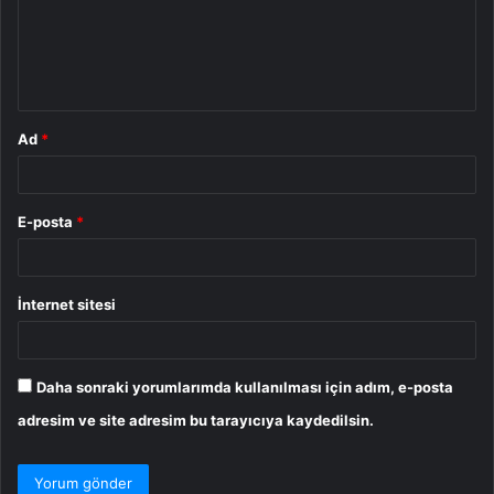
u
m
*
Ad
*
E-posta
*
İnternet sitesi
Daha sonraki yorumlarımda kullanılması için adım, e-posta
adresim ve site adresim bu tarayıcıya kaydedilsin.