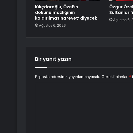
Kılıçdaroğlu, Özel’in
Özgür Özel
dokunulmazlığının
Sultanları’
kaldırılmasına ‘evet’ diyecek
Ağustos 6, 
Ağustos 6, 2026
Bir yanıt yazın
E-posta adresiniz yayınlanmayacak.
Gerekli alanlar
*
i
Y
o
r
u
m
*