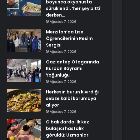
boyunca okyanusta
sürüklendi, ‘her şey bitti’
derken…
Ağustos 7, 2026
Merzifon’da Lise
Öğrencilerinin Resim
Sergisi
Ağustos 7, 2026
Gaziantep Otogarında
Kurban Bayramı
Yoğunluğu
Ağustos 7, 2026
Herkesin burun kıvırdığı
sebze kalbi korumaya
alıyor
Ağustos 7, 2026
O balıklarda ilk kez
bulaşıcı hastalık
görüldü: Uzmanlar