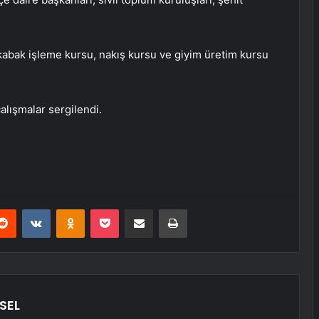
 kabak işleme kursu, nakış kursu ve giyim üretim kursu
çalışmalar sergilendi.
erest
Reddit
VKontakte
Odnoklassniki
Pocket
E-Posta ile paylaş
Yazdır
SEL