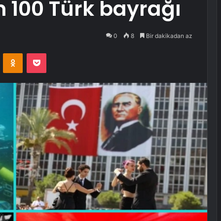
 100 Türk bayrağı
0
8
Bir dakikadan az
VKontakte
Odnoklassniki
Pocket