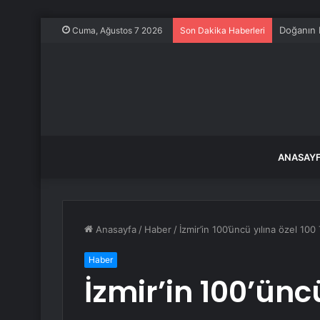
Kadın ark
Cuma, Ağustos 7 2026
Son Dakika Haberleri
ANASAY
Anasayfa
/
Haber
/
İzmir’in 100’üncü yılına özel 10
Haber
İzmir’in 100’ünc