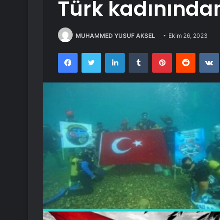
Türk kadınından
MUHAMMED YUSUF AKSEL
Ekim 26, 2023
Facebook
Twitter
LinkedIn
Tumblr
Pinterest
Reddit