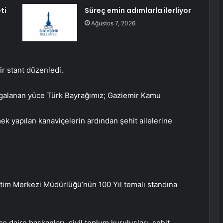
ti
Süreç emin adımlarla ilerliyor
Ağustos 7, 2026
bir stant düzenledi.
lgalanan yüce Türk Bayrağımız; Gaziemir Kamu
mek yapılan kanaviçelerin ardından şehit ailelerine
tim Merkezi Müdürlüğü’nün 100 Yıl temalı standına
e daire başkanları, sivil toplum kuruluşları, şehit