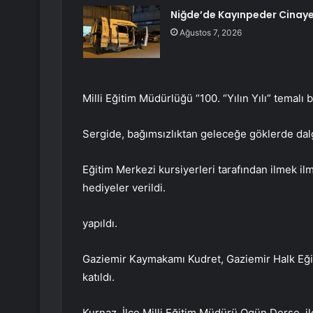
Niğde’de Kayınpeder Cinaye
Ağustos 7, 2026
Milli Eğitim Müdürlüğü “100. “Yılın Yılı” temalı 
Sergide, bağımsızlıktan geleceğe göklerde da
Eğitim Merkezi kursiyerleri tarafından ilmek il
hediyeler verildi.
yapıldı.
Gaziemir Kaymakamı Kudret, Gaziemir Halk Eği
katıldı.
Kurnaz, İlçe Milli Eğitim Müdürü Ogün Derse, ilç