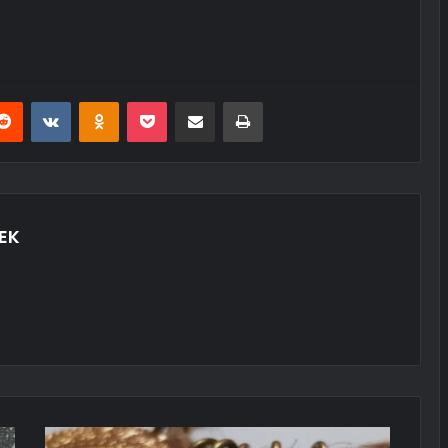
erest
Reddit
VKontakte
Odnoklassniki
Pocket
E-Posta ile paylaş
Yazdır
EK