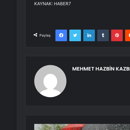
KAYNAK:
HABER7
Facebook
Twitter
LinkedIn
Tumblr
Pint
Paylaş
MEHMET HAZBİN KAZB