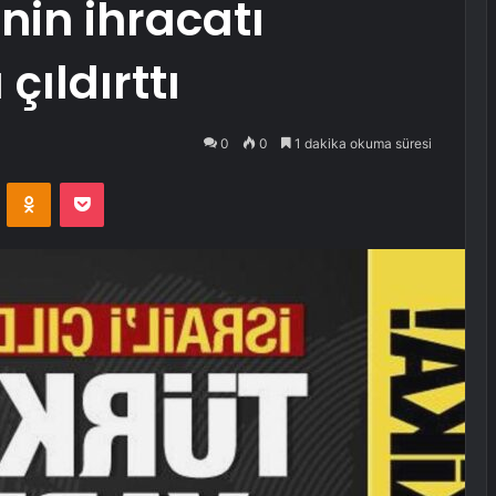
’nin ihracatı
çıldırttı
0
0
1 dakika okuma süresi
VKontakte
Odnoklassniki
Pocket