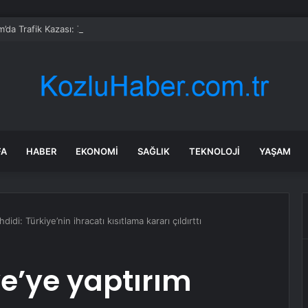
’da Trafik Kazası: 7 Yaralı
FA
HABER
EKONOMI
SAĞLIK
TEKNOLOJI
YAŞAM
didi: Türkiye’nin ihracatı kısıtlama kararı çıldırttı
ye’ye yaptırım