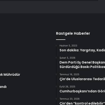
Rastgele Haberler
Haziran 5, 2023
Son dakika: Yargıtay, Kadi
Şubat 5, 2026
Dem Parti Eş Genel Başkanı
Sürdürdüğü Baskı Politikas
lık Mührüdür
Temmuz 16, 2025
Çin’de Uluslararası Tedarik
andı
Eylül 26, 2025
Cumhurbaşkanı’ndan Görüş
Temmuz 20, 2026
Çin’den “kontrol edilebilir