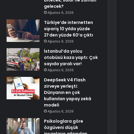
bitecek, sular ne zaman
gelecek?
Ağustos 6, 2026
Türkiye’de internetten
sipariş 10 yılda yüzde
21’den yüzde 60’a çıktı
Ağustos 6, 2026
İstanbul’da yolcu
otobüsü kaza yaptı: Çok
sayıda yaralı var!
Ağustos 6, 2026
DeepSeek V4 Flash
zirveye yerleşti:
Dünyanın en çok
kullanılan yapay zekâ
modeli
Ağustos 6, 2026
Psikologlara göre
özgüveni düşük
insanların ağzından