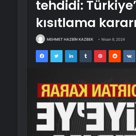
tehdidi: Türkiye
kısıtlama kararı 
MEHMET HAZBİN KAZBEK
Nisan 9, 2024
Facebook
Twitter
LinkedIn
Tumblr
Pinterest
Reddit