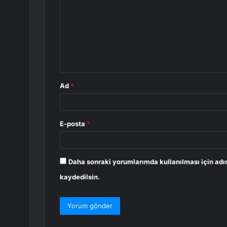
r
u
m
*
Ad
*
E-posta
*
Daha sonraki yorumlarımda kullanılması için adı
kaydedilsin.