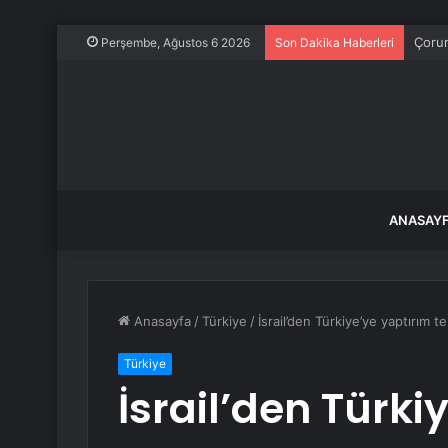
Çorum
Perşembe, Ağustos 6 2026
Son Dakika Haberleri
ANASAY
Anasayfa
/
Türkiye
/
İsrail’den Türkiye’ye yaptırım teh
Türkiye
İsrail’den Türki