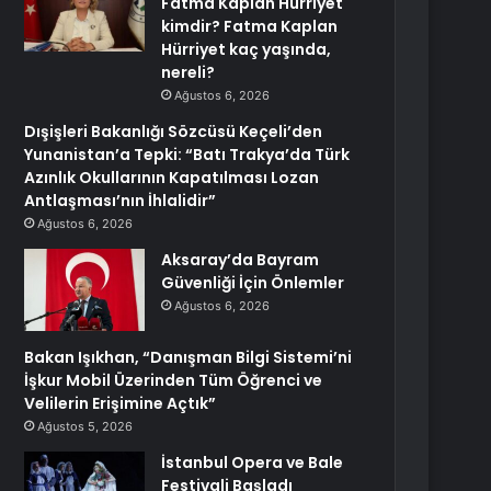
Fatma Kaplan Hürriyet
kimdir? Fatma Kaplan
Hürriyet kaç yaşında,
nereli?
Ağustos 6, 2026
Dışişleri Bakanlığı Sözcüsü Keçeli’den
Yunanistan’a Tepki: “Batı Trakya’da Türk
Azınlık Okullarının Kapatılması Lozan
Antlaşması’nın İhlalidir”
Ağustos 6, 2026
Aksaray’da Bayram
Güvenliği İçin Önlemler
Ağustos 6, 2026
Bakan Işıkhan, “Danışman Bilgi Sistemi’ni
İşkur Mobil Üzerinden Tüm Öğrenci ve
Velilerin Erişimine Açtık”
Ağustos 5, 2026
İstanbul Opera ve Bale
Festivali Başladı