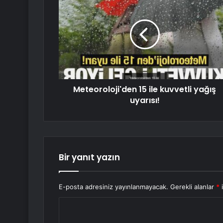
Meteoroloji'den 15 ile kuvvetli yağış
uyarısı!
Bir yanıt yazın
E-posta adresiniz yayınlanmayacak.
Gerekli alanlar
*
i
Y
o