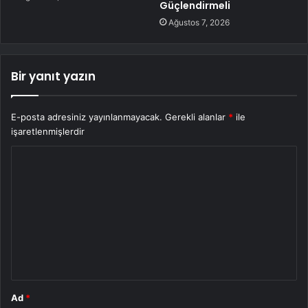
Güçlendirmeli
Ağustos 7, 2026
Bir yanıt yazın
E-posta adresiniz yayınlanmayacak.
Gerekli alanlar
*
ile
işaretlenmişlerdir
Y
o
r
u
m
*
Ad
*