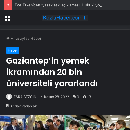
Ece Erken’den ‘yasak aşk’ açıklaması: Hukuki yollara başvuruyor
Menü
Anasayfa
/
Haber
Haber
Gaziantep’in yemek
ikramından 20 bin
üniversiteli yararlandı
ESRA SEZGİN
Kasım 28, 2022
0
13
Bir dakikadan az