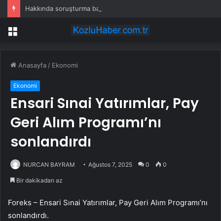
Hakkında soruşturma başlatılan Ertuğrul Özkök yurt dışından dönüyor
Menü
Anasayfa
/
Ekonomi
Ekonomi
Ensari Sınai Yatırımlar, Pay
Geri Alım Programı’nı
sonlandırdı
NURCAN BAYRAM
Ağustos 7, 2025
0
0
Bir dakikadan az
Foreks – Ensari Sınai Yatırımlar, Pay Geri Alım Programı’nı
sonlandırdı.