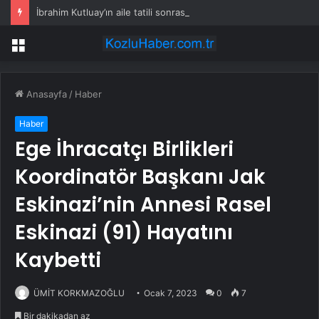
İbrahim Kutluay’ın aile tatili sonrası Edvina Sponza görüntülendi! Bengü’nün “Karma” paylaşımı dikkat çekti
Menü
Anasayfa
/
Haber
Haber
Ege İhracatçı Birlikleri
Koordinatör Başkanı Jak
Eskinazi’nin Annesi Rasel
Eskinazi (91) Hayatını
Kaybetti
ÜMİT KORKMAZOĞLU
Ocak 7, 2023
0
7
Bir dakikadan az