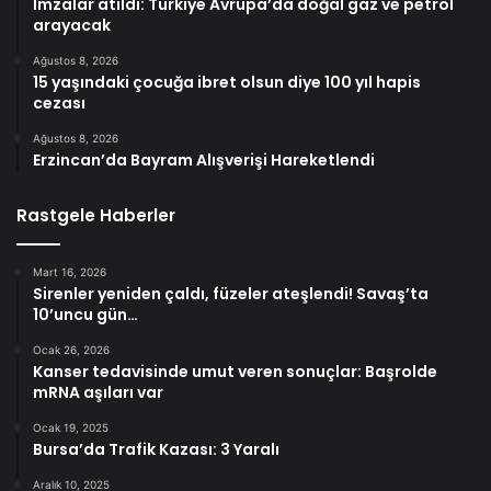
İmzalar atıldı: Türkiye Avrupa’da doğal gaz ve petrol
arayacak
Ağustos 8, 2026
15 yaşındaki çocuğa ibret olsun diye 100 yıl hapis
cezası
Ağustos 8, 2026
Erzincan’da Bayram Alışverişi Hareketlendi
Rastgele Haberler
Mart 16, 2026
Sirenler yeniden çaldı, füzeler ateşlendi! Savaş’ta
10’uncu gün…
Ocak 26, 2026
Kanser tedavisinde umut veren sonuçlar: Başrolde
mRNA aşıları var
Ocak 19, 2025
Bursa’da Trafik Kazası: 3 Yaralı
Aralık 10, 2025