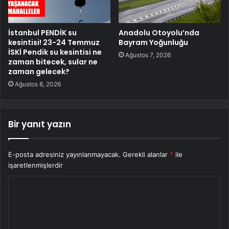
İstanbul PENDİK su
Anadolu Otoyolu’nda
kesintisi! 23-24 Temmuz
Bayram Yoğunluğu
İSKİ Pendik su kesintisi ne
Ağustos 7, 2026
zaman bitecek, sular ne
zaman gelecek?
Ağustos 8, 2026
Bir yanıt yazın
E-posta adresiniz yayınlanmayacak.
Gerekli alanlar
*
ile
işaretlenmişlerdir
Y
o
r