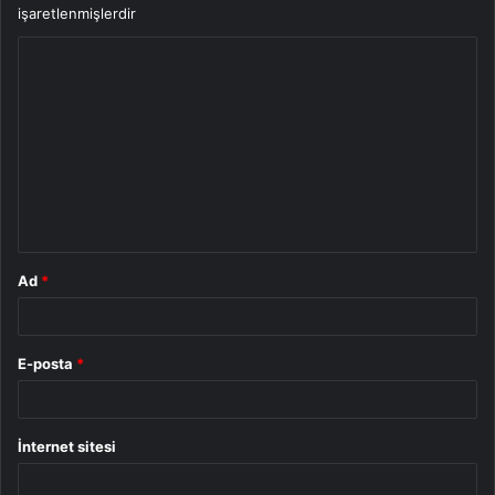
işaretlenmişlerdir
Y
o
r
u
m
*
Ad
*
E-posta
*
İnternet sitesi