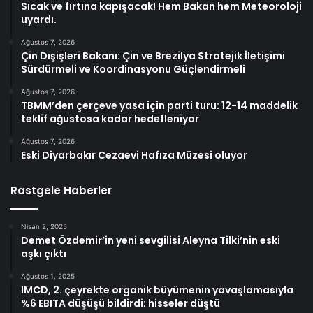
Sıcak ve fırtına kapışacak! Hem Bakan hem Meteoroloji
uyardı.
Ağustos 7, 2026
Çin Dışişleri Bakanı: Çin ve Brezilya Stratejik İletişimi
Sürdürmeli ve Koordinasyonu Güçlendirmeli
Ağustos 7, 2026
TBMM’den çerçeve yasa için parti turu: 12-14 maddelik
teklif ağustosa kadar hedefleniyor
Ağustos 7, 2026
Eski Diyarbakır Cezaevi Hafıza Müzesi oluyor
Rastgele Haberler
Nisan 2, 2025
Demet Özdemir’in yeni sevgilisi Aleyna Tilki’nin eski
aşkı çıktı
Ağustos 1, 2025
IMCD, 2. çeyrekte organik büyümenin yavaşlamasıyla
%6 EBITA düşüşü bildirdi; hisseler düştü