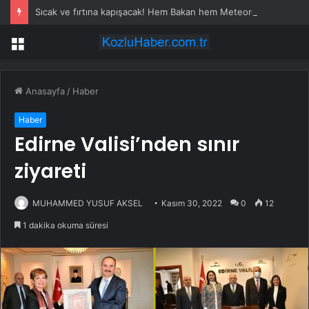
Sıcak ve fırtına kapışacak! Hem Bakan hem Meteoroloji uyardı.
Menü
Anasayfa
/
Haber
Haber
Edirne Valisi’nden sınır
ziyareti
MUHAMMED YUSUF AKSEL
Kasım 30, 2022
0
12
1 dakika okuma süresi