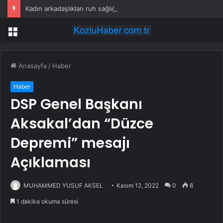
Kadın arkadaşlıkları ruh sağlığını güçlendiriyor
Menü
Anasayfa
/
Haber
Haber
DSP Genel Başkanı
Aksakal’dan “Düzce
Depremi” mesajı
Açıklaması
MUHAMMED YUSUF AKSEL
Kasım 12, 2022
0
8
1 dakika okuma süresi