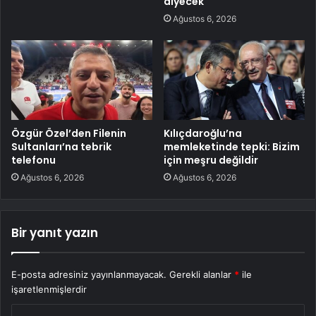
diyecek
Ağustos 6, 2026
Özgür Özel’den Filenin
Kılıçdaroğlu’na
Sultanları’na tebrik
memleketinde tepki: Bizim
telefonu
için meşru değildir
Ağustos 6, 2026
Ağustos 6, 2026
Bir yanıt yazın
E-posta adresiniz yayınlanmayacak.
Gerekli alanlar
*
ile
işaretlenmişlerdir
Y