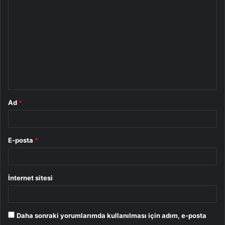
o
r
u
m
*
Ad
*
E-posta
*
İnternet sitesi
Daha sonraki yorumlarımda kullanılması için adım, e-posta