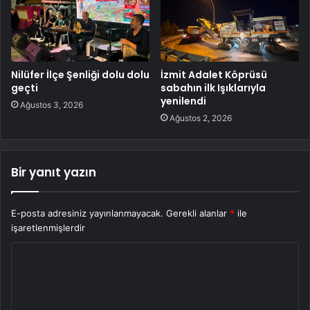
Nilüfer İlçe Şenliği dolu dolu
İzmit Adalet Köprüsü
geçti
sabahın ilk Işıklarıyla
yenilendi
Ağustos 3, 2026
Ağustos 2, 2026
Bir yanıt yazın
E-posta adresiniz yayınlanmayacak.
Gerekli alanlar
*
ile
işaretlenmişlerdir
Y
o
r