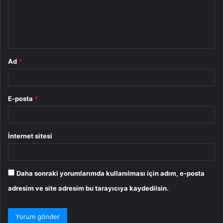
u
m
*
Ad
*
E-posta
*
İnternet sitesi
Daha sonraki yorumlarımda kullanılması için adım, e-posta
adresim ve site adresim bu tarayıcıya kaydedilsin.