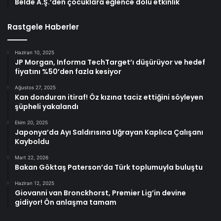
Belde A.Ş.’den çocuklara eğlence dolu etkinlik
Rastgele Haberler
Haziran 10, 2025
JP Morgan, Informa TechTarget’ı düşürüyor ve hedef
fiyatını %50’den fazla kesiyor
Ağustos 27, 2025
Kan donduran itiraf! Öz kızına taciz ettiğini söyleyen
şüpheli yakalandı
Ekim 20, 2025
Japonya’da Ayı Saldırısına Uğrayan Kaplıca Çalışanı
Kayboldu
Mart 22, 2026
Bakan Göktaş Paterson’da Türk toplumuyla buluştu
Haziran 12, 2025
Giovanni van Bronckhorst, Premier Lig’in devine
gidiyor! Ön anlaşma tamam