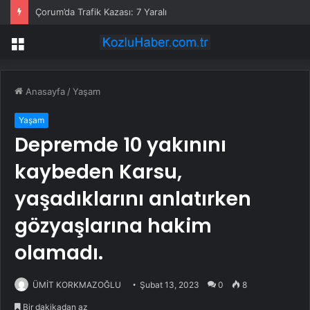
Çorum’da Trafik Kazası: 7 Yaralı
Menü
Anasayfa
/
Yaşam
Yaşam
Depremde 10 yakınını
kaybeden Karsu,
yaşadıklarını anlatırken
gözyaşlarına hakim
olamadı.
ÜMİT KORKMAZOĞLU
Şubat 13, 2023
0
8
Bir dakikadan az