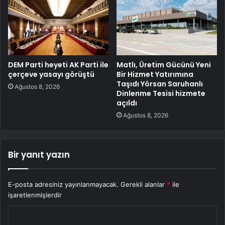
DEM Parti heyeti AK Parti ile
Matlı, Üretim Gücünü Yeni
çerçeve yasayı görüştü
Bir Hizmet Yatırımına
Taşıdı Yörsan Saruhanlı
Ağustos 8, 2026
Dinlenme Tesisi hizmete
açıldı
Ağustos 8, 2026
Bir yanıt yazın
E-posta adresiniz yayınlanmayacak.
Gerekli alanlar
*
ile
işaretlenmişlerdir
Y