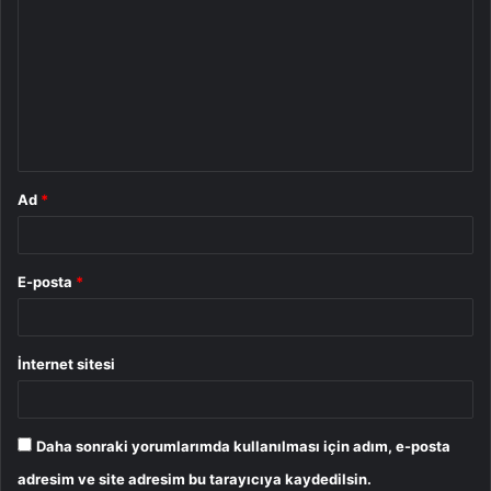
o
r
u
m
*
Ad
*
E-posta
*
İnternet sitesi
Daha sonraki yorumlarımda kullanılması için adım, e-posta
adresim ve site adresim bu tarayıcıya kaydedilsin.