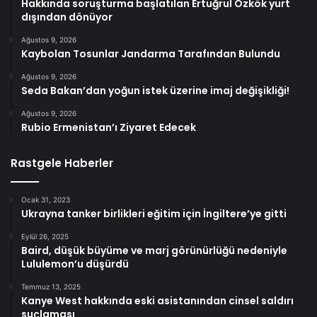
Hakkında soruşturma başlatılan Ertuğrul Özkök yurt
dışından dönüyor
Ağustos 9, 2026
Kaybolan Tosunlar Jandarma Tarafından Bulundu
Ağustos 9, 2026
Seda Bakan’dan yoğun istek üzerine imaj değişikliği!
Ağustos 9, 2026
Rubio Ermenistan’ı Ziyaret Edecek
Rastgele Haberler
Ocak 31, 2023
Ukrayna tanker birlikleri eğitim için İngiltere’ye gitti
Eylül 26, 2025
Baird, düşük büyüme ve marj görünürlüğü nedeniyle
Lululemon’u düşürdü
Temmuz 13, 2025
Kanye West hakkında eski asistanından cinsel saldırı
suçlaması