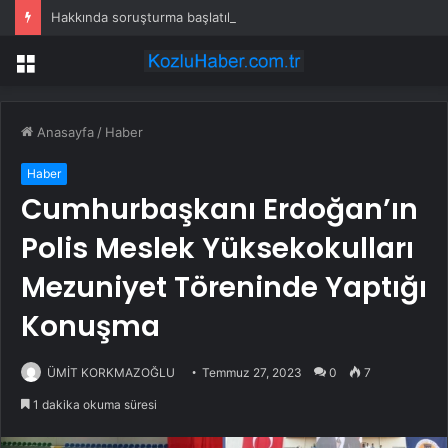
Hakkında soruşturma başlatılan Ertuğrul Özkök yurt dışından dönüyor
Menü
Anasayfa
/
Haber
Haber
Cumhurbaşkanı Erdoğan’ın
Polis Meslek Yüksekokulları
Mezuniyet Töreninde Yaptığı
Konuşma
ÜMİT KORKMAZOĞLU
Temmuz 27, 2023
0
7
1 dakika okuma süresi