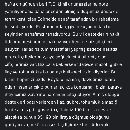
hafta on günden beri T.C. kimlik numaralarına göre
yatırılıyor ama daha önceden almış olduğumuz destekler
tarım kenti olan Edirne’de esnaf tarafından bir rahatlama
hissediliyordu. Restoranından, giyim kuşamından her
şeyinden esnafımız rahatlıyordu. Bu yıl desteklerin nakit
ödenmemesi hem esnafı üzüyor hem de biz çiftçileri
üzüyor. Tarlasına tüm masrafları yapmış sadece hasada
girecek çiftçilerimiz, ayçiçeği ekimini bitirmiş olan
çiftçilerimiz var. Biz para beklerken ‘Sadece mazot, gübre
ilaç ve tohumlukta bu parayı kullanabilirsin’ diyorlar. Bu
bizim hepimizi üzdü. Böyle olmamalı, devletimizi idare
eden insanlar çıkıp bunları açıkça konuşmalı bizim paraya
ihtiyacımız var. Yine harcanan çiftçi oluyor. Almış olduğu
destekleri bazı yerlerden ilaç, gübre, tohumluk almadığı
halde almış gibi gösterip çiftçimiz 100 bin lira destek
alacaksa bunun 85- 90 bin liraya düşmüş olduğunu
görüyoruz çünkü parasızlık çiftçimize her türlü yolu