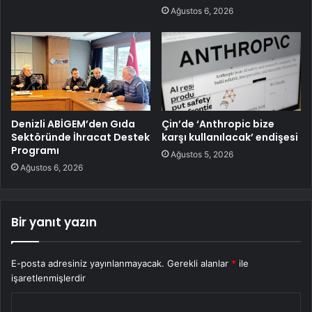
Ağustos 6, 2026
Denizli ABİGEM’den Gıda
Çin’de ‘Anthropic bize
Sektöründe İhracat Destek
karşı kullanılacak’ endişesi
Programı
Ağustos 5, 2026
Ağustos 6, 2026
Bir yanıt yazın
E-posta adresiniz yayınlanmayacak.
Gerekli alanlar
*
ile
işaretlenmişlerdir
Y