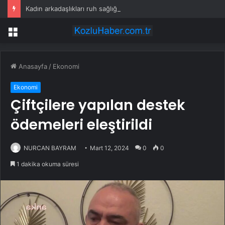
Kadın arkadaşlıkları ruh sağlığını güçlendiriyor
Menü
Anasayfa
/
Ekonomi
Ekonomi
Çiftçilere yapılan destek
ödemeleri eleştirildi
NURCAN BAYRAM
Mart 12, 2024
0
0
1 dakika okuma süresi