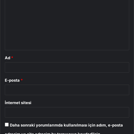
o
r
u
m
*
Ad
*
E-posta
*
İnternet sitesi
Daha sonraki yorumlarımda kullanılması için adım, e-posta
adresim ve site adresim bu tarayıcıya kaydedilsin.