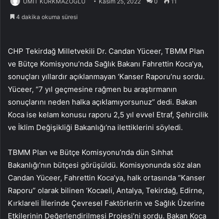
ÜMİT KORKMAZOĞLU
Kasım 25, 2022
0
11
4 dakika okuma süresi
CHP Tekirdağ Milletvekili Dr. Candan Yüceer, TBMM Plan
ve Bütçe Komisyonu’nda Sağlık Bakanı Fahrettin Koca’ya,
sonuçları yıllardır açıklanmayan ‘Kanser Raporu’nu sordu.
Yüceer, “7 yıl geçmesine rağmen bu araştırmanın
sonuçlarını neden halka açıklamıyorsunuz” dedi. Bakan
Koca ise kelam konusu raporu 2,5 yıl evvel Etraf, Şehircilik
ve İklim Değişikliği Bakanlığı’na ilettiklerini söyledi.
TBMM Plan ve Bütçe Komisyonu’nda dün Sıhhat
Bakanlığı’nın bütçesi görüşüldü. Komisyonunda söz alan
Candan Yüceer, Fahrettin Koca’ya, halk ortasında “Kanser
Raporu” olarak bilinen ‘Kocaeli, Antalya, Tekirdağ, Edirne,
Kırklareli İllerinde Çevresel Faktörlerin ve Sağlık Üzerine
Etkilerinin Değerlendirilmesi Projesi’ni sordu. Bakan Koca