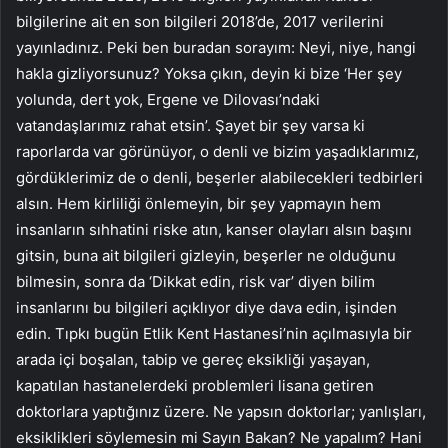
bilgilerine ait en son bilgileri 2018’de, 2017 verilerini
yayınladınız. Peki ben buradan sorayım: Neyi, niye, hangi
hakla gizliyorsunuz? Yoksa çıkın, deyin ki bize ‘Her şey
yolunda, dert yok, Ergene ve Dilovası’ndaki
vatandaşlarımız rahat etsin’. Şayet bir şey varsa ki
raporlarda var görünüyor, o denli ve bizim yaşadıklarımız,
gördüklerimiz de o denli, beşerler alabilecekleri tedbirleri
alsın. Hem kirliliği önlemeyin, bir şey yapmayın hem
insanların sıhhatini riske atın, kanser olayları alsın başını
gitsin, buna ait bilgileri gizleyin, beşerler ne olduğunu
bilmesin, sonra da ‘Dikkat edin, risk var’ diyen bilim
insanlarını bu bilgileri açıklıyor diye dava edin, işinden
edin. Tıpkı bugün Etlik Kent Hastanesi’nin açılmasıyla bir
arada içi boşalan, tabip ve gereç eksikliği yaşayan,
kapatılan hastanelerdeki problemleri lisana getiren
doktorlara yaptığınız üzere. Ne yapsın doktorlar; yanlışları,
eksiklikleri söylemesin mi Sayın Bakan? Ne yapalım? Hani