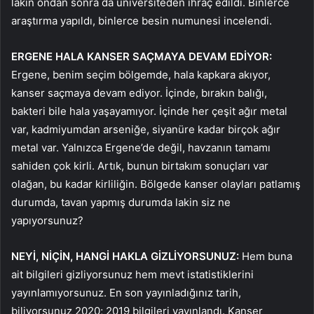
lakin ondan sonra da üniversiteden ihraç edildi. Binlerce
araştırma yapıldı, binlerce besin numunesi incelendi.
ERGENE HALA KANSER SAÇMAYA DEVAM EDİYOR:
Ergene, benim seçim bölgemde, hala kapkara akıyor,
kanser saçmaya devam ediyor. İçinde, bırakın balığı,
bakteri bile hala yaşayamıyor. İçinde her çeşit ağır metal
var, kadmiyumdan arseniğe, siyanüre kadar birçok ağır
metal var. Yalnızca Ergene’de değil, havzanın tamamı
sahiden çok kirli. Artık, bunun birtakım sonuçları var
olağan, bu kadar kirliliğin. Bölgede kanser olayları patlamış
durumda, tavan yapmış durumda lakin siz ne
yapıyorsunuz?
NEYİ, NİÇİN, HANGİ HAKLA GİZLİYORSUNUZ:
Hem buna
ait bilgileri gizliyorsunuz hem mevt istatistiklerini
yayınlamıyorsunuz. En son yayınladığınız tarih,
biliyorsunuz 2020; 2019 bilgileri yayınlandı. Kanser