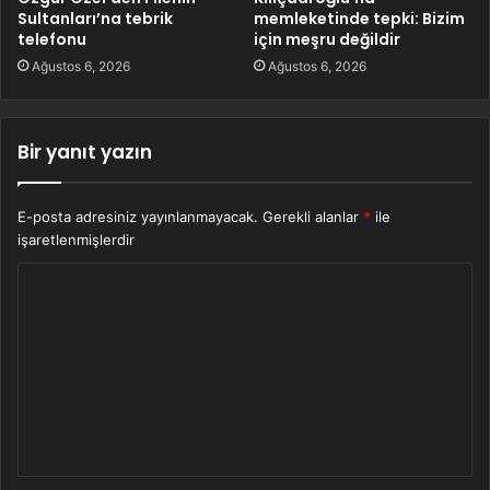
Sultanları’na tebrik
memleketinde tepki: Bizim
telefonu
için meşru değildir
Ağustos 6, 2026
Ağustos 6, 2026
Bir yanıt yazın
E-posta adresiniz yayınlanmayacak.
Gerekli alanlar
*
ile
işaretlenmişlerdir
Y
o
r
u
m
*