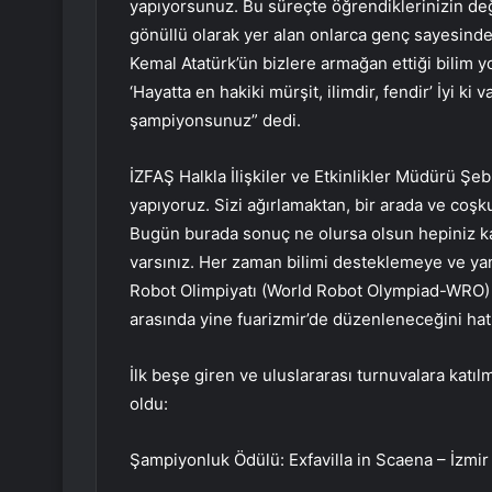
yapıyorsunuz. Bu süreçte öğrendiklerinizin değe
gönüllü olarak yer alan onlarca genç sayesinde
Kemal Atatürk’ün bizlere armağan ettiği bilim y
‘Hayatta en hakiki mürşit, ilimdir, fendir’ İyi ki v
şampiyonsunuz” dedi.
İZFAŞ Halkla İlişkiler ve Etkinlikler Müdürü Şe
yapıyoruz. Sizi ağırlamaktan, bir arada ve co
Bugün burada sonuç ne olursa olsun hepiniz kaza
varsınız. Her zaman bilimi desteklemeye ve y
Robot Olimpiyatı (World Robot Olympiad-WRO) U
arasında yine fuarizmir’de düzenleneceğini hatır
İlk beşe giren ve uluslararası turnuvalara katıl
oldu:
Şampiyonluk Ödülü: Exfavilla in Scaena – İzmi