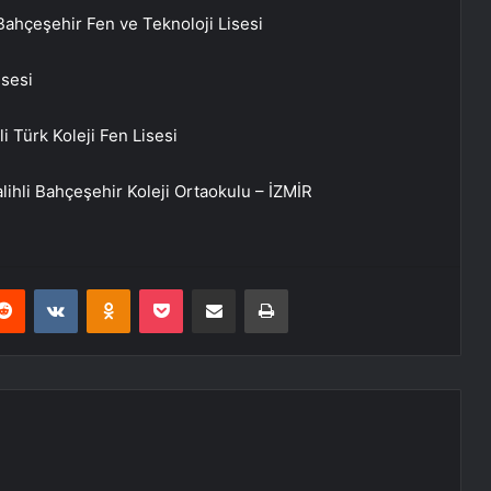
 Bahçeşehir Fen ve Teknoloji Lisesi
isesi
 Türk Koleji Fen Lisesi
lihli Bahçeşehir Koleji Ortaokulu – İZMİR
erest
Reddit
VKontakte
Odnoklassniki
Pocket
E-Posta ile paylaş
Yazdır