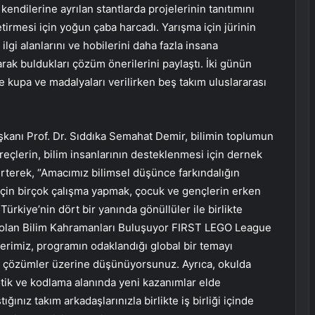
kendilerine ayrılan stantlarda projelerinin tanıtımını
etirmesi için yoğun çaba harcadı. Yarışma için jürinin
ilgi alanlarını ve hobilerini daha fazla insana
narak buldukları çözüm önerilerini paylaştı. İki günün
kupa ve madalyaları verilirken beş takım uluslararası
kanı Prof. Dr. Sıddıka Semahat Demir, bilimin toplumun
süreçlerin, bilim insanlarının desteklenmesi için dernek
irterek, “Amacımız bilimsel düşünce farkındalığın
için birçok çalışma yapmak, çocuk ve gençlerin erken
ürkiye’nin dört bir yanında gönüllüler ile birlikte
u olan Bilim Kahramanları Buluşuyor FIRST LEGO League
lerimiz, programın odaklandığı global bir temayı
or, çözümler üzerine düşünüyorsunuz. Ayrıca, okulda
ik ve kodlama alanında yeni kazanımlar elde
ğınız takım arkadaşlarınızla birlikte iş birliği içinde