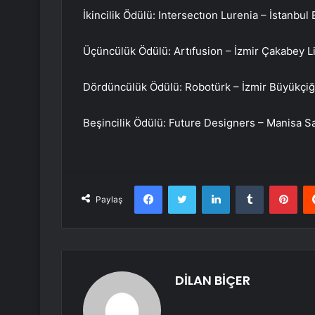
İkincilik Ödülü: Intersectıon Lurenia – İstanbul
Üçüncülük Ödülü: Artıfusion – İzmir Çakabey L
Dördüncülük Ödülü: Robotürk – İzmir Büyükçiğli
Beşincilik Ödülü: Future Designers – Manisa Sa
Facebook
Twitter
LinkedIn
Tumblr
Pint
Paylaş
DİLAN BİÇER