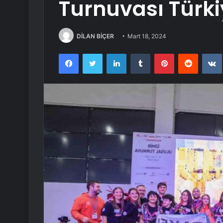
Turnuvası Türkiy
DİLAN BİÇER
Mart 18, 2024
Facebook
Twitter
LinkedIn
Tumblr
Pinterest
Reddit