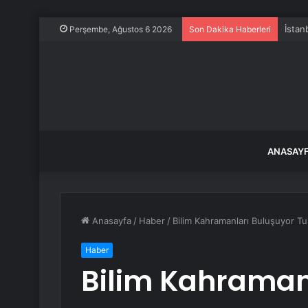
İstan
Perşembe, Ağustos 6 2026
Son Dakika Haberleri
ANASAY
Anasayfa
/
Haber
/
Bilim Kahramanları Buluşuyor Tur
Haber
Bilim Kahraman