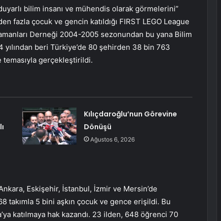
duyarlı bilim insanı ve mühendis olarak görmelerini”
den fazla çocuk ve gencin katıldığı FIRST LEGO League
ahramanları Derneği 2004-2005 sezonundan bu yana Bilim
4 yılından beri Türkiye’de 80 şehirden 38 bin 763
 temasıyla gerçekleştirildi.
Kılıçdaroğlu’nun Görevine
lı
Dönüşü
Ağustos 6, 2026
Ankara, Eskişehir, İstanbul, İzmir ve Mersin’de
68 takımla 5 bini aşkın çocuk ve gence erişildi. Bu
’ya katılmaya hak kazandı. 23 ilden, 648 öğrenci 70