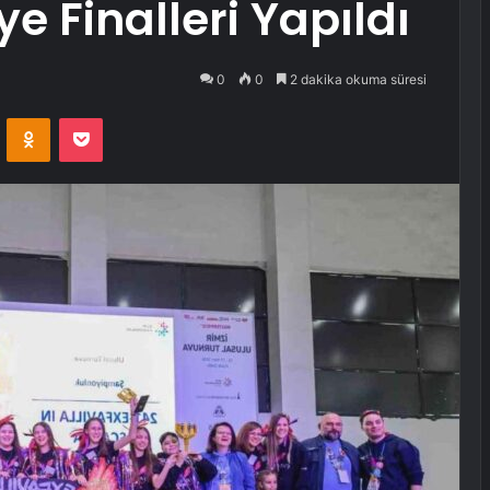
e Finalleri Yapıldı
0
0
2 dakika okuma süresi
VKontakte
Odnoklassniki
Pocket