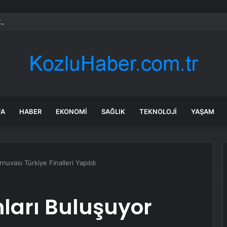
bul’da yolcu otobüsü kaza yaptı: Çok sayıda yaralı var!
FA
HABER
EKONOMI
SAĞLIK
TEKNOLOJI
YAŞAM
nuvası Türkiye Finalleri Yapıldı
ları Buluşuyor