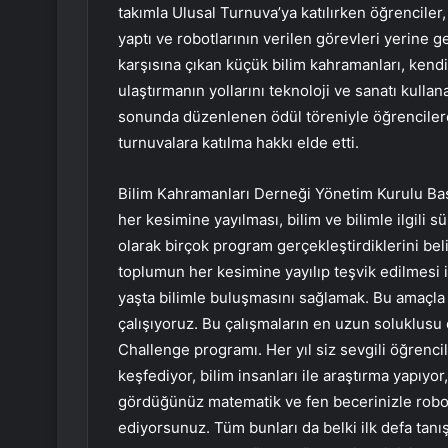
takımla Ulusal Turnuva’ya katılırken öğrenciler, 
yaptı ve robotlarının verilen görevleri yerine g
karşısına çıkan küçük bilim kahramanları, kendi 
ulaştırmanın yollarını teknoloji ve sanatı kulla
sonunda düzenlenen ödül töreniyle öğrencilere 
turnuvalara katılma hakkı elde etti.
Bilim Kahramanları Derneği Yönetim Kurulu Baş
her kesimine yayılması, bilim ve bilimle ilgili 
olarak birçok program gerçekleştirdiklerini bel
toplumun her kesimine yayılıp teşvik edilmesi 
yaşta bilimle buluşmasını sağlamak. Bu amaçla T
çalışıyoruz. Bu çalışmaların en uzun soluklus
Challenge programı. Her yıl siz sevgili öğrenci
keşfediyor, bilim insanları ile araştırma yapıy
gördüğünüz matematik ve fen becerinizle robot
ediyorsunuz. Tüm bunları da belki ilk defa tanıştı