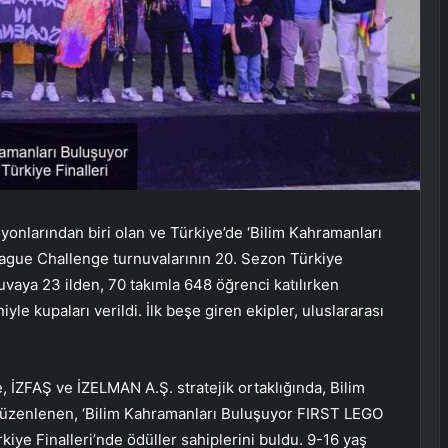
onlarından biri olan ve Türkiye’de ‘Bilim Kahramanları
gue Challenge turnuvalarının 20. Sezon Türkiye
rnuvaya 23 ilden, 70 takımla 648 öğrenci katılırken
e kupaları verildi. İlk beşe giren ekipler, uluslararası
, İZFAŞ ve İZELMAN A.Ş. stratejik ortaklığında, Bilim
 düzenlenen, ‘Bilim Kahramanları Buluşuyor FIRST LEGO
iye Finalleri’nde ödüller sahiplerini buldu. 9-16 yaş