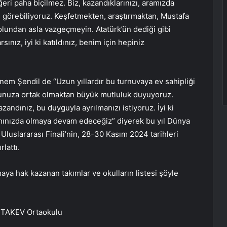
ri paha biçilmez. Biz, kazandıklarınızı, aramızda
 görebiliyoruz. Keşfetmekten, araştırmaktan, Mustafa
olundan asla vazgeçmeyin. Atatürk’ün dediği gibi
arsınız, iyi ki katıldınız, benim için hepiniz
bnem Şendil de “Uzun yıllardır bu turnuvaya ev sahipliği
şkunuza ortak olmaktan büyük mutluluk duyuyoruz.
ndınız, bu duyguyla ayrılmanızı istiyoruz. İyi ki
anınızda olmaya devam edeceğiz” diyerek bu yıl Dünya
luslararası Finali’nin, 28-30 Kasım 2024 tarihleri
lattı.
maya hak kazanan takımlar ve okulların listesi şöyle
r TAKEV Ortaokulu