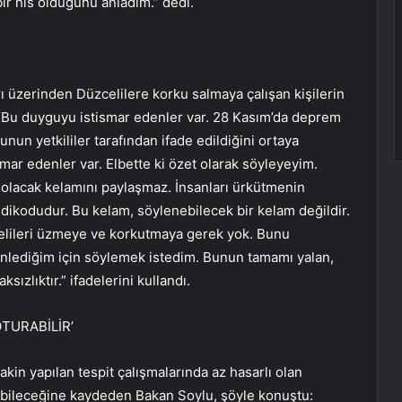
ir his olduğunu anladım.” dedi.
 üzerinden Düzcelilere korku salmaya çalışan kişilerin
 “Bu duyguyu istismar edenler var. 28 Kasım’da deprem
unun yetkililer tarafından ifade edildiğini ortaya
smar edenler var. Elbette ki özet olarak söyleyeyim.
tı olacak kelamını paylaşmaz. İnsanları ürkütmenin
dikodudur. Bu kelam, söylenebilecek bir kelam değildir.
lileri üzmeye ve korkutmaya gerek yok. Bunu
dinlediğim için söylemek istedim. Bunun tamamı yalan,
zlıktır.” ifadelerini kullandı.
TURABİLİR’
akin yapılan tespit çalışmalarında az hasarlı olan
urabileceğine kaydeden Bakan Soylu, şöyle konuştu: