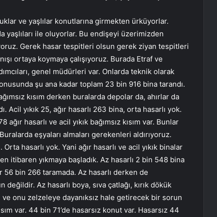
klar ve yaşlılar konutlarına girmekten ürküyorlar.
a yaşlıları ile oluyorlar. Bu endişeyi üzerimizden
oruz. Gerek hasar tespitleri olsun gerek ziyan tespitleri
ışı ortaya koymaya çalışıyoruz. Burada Etraf ve
dımcıları, genel müdürleri var. Onlarda teknik olarak
 konusunda şu ana kadar toplam 23 bin 916 bina tarandı.
ağımsız kısım derken buralarda depolar da, ahırlar da
. Acil yıkık 25, ağır hasarlı 263 bina, orta hasarlı yok.
8 ağır hasarlı ve acil yıkık bağımsız kısım var. Bunlar
Buralarda eşyaları almaları gerekenleri aldırıyoruz.
 Orta hasarlı yok. Yani ağır hasarlı ve acil yıkık binalar
en itibaren yıkmaya başladık. Az hasarlı 2 bin 548 bina
r 56 bin 266 taramada. Az hasarlı derken de
 değildir. Az hasarlı boya, sıva çatlağı, kırık dökük
 ve onu zelzeleye dayanıksız hale getirecek bir sorun
ısım var. 44 bin 71’de hasarsız konut var. Hasarsız 44