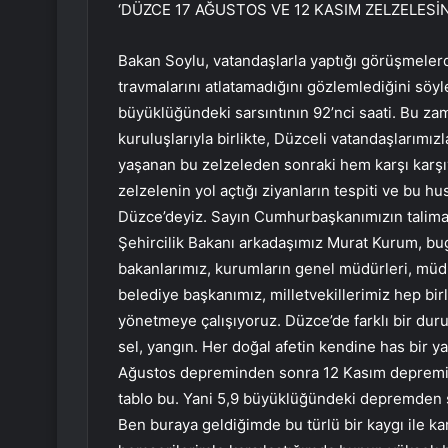
‘DÜZCE 17 AĞUSTOS VE 12 KASIM ZELZELESİ
Bakan Soylu, vatandaşlarla yaptığı görüşmeler
travmalarını atlatamadığını gözlemlediğini söy
büyüklüğündeki sarsıntının 92’nci saati. Bu za
kuruluşlarıyla birlikte, Düzceli vatandaşlarımızl
yaşanan bu zelzeleden sonraki hem karşı karşı
zelzelenin yol açtığı ziyanların tespiti ve bu h
Düzce’deyiz. Sayın Cumhurbaşkanımızın talimatı
Şehircilik Bakanı arkadaşımız Murat Kurum, bu
bakanlarımız, kurumların genel müdürleri, müdür
belediye başkanımız, milletvekillerimiz hep birlik
yönetmeye çalışıyoruz. Düzce’de farklı bir dur
sel, yangın. Her doğal afetin kendine has bir 
Ağustos depreminden sonra 12 Kasım depremi
tablo bu. Yani 5,9 büyüklüğündeki depremden 
Ben buraya geldiğimde bu türlü bir kaygı ile k