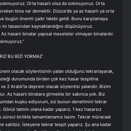
ara sokmuyoruz. Orta hasarlı olsa da sokmuyoruz. Orta
ereken bina var demektir. Düzce’de ya az hasarlı ya orta
n ve bugün önemli çadır talebi geldi. Bunu karşılamaya
ak mı tasasından kaynaklandığını düşünüyoruz.
 Az hasarlı binalar yapısal meseleler olmayan binalardır.
sokmuyoruz.”
IZ BU BİZİ YORMAZ’
prem olacak söylentisinin yalan olduğunu tekrarlayarak,
 isteği durumunda birden çok kez hasar tespitine
 ve 2 Aralık’ta deprem olacak söylentisi yalandır. Bizim
. Az hasarlı binalara girmekte bir sakınca yok. Biz
tumdan kuşku ediyorum, siz bunun denetimini tekrar
z. Gönül tatmin olana kadar yaparız. 1 kez hasarsız
Bu süreci birlikte tamamlamamız lazım. Tekrar müracaat
ne sahibiz. İsteyene tekrar tespit yaparız. Şu ana kadar