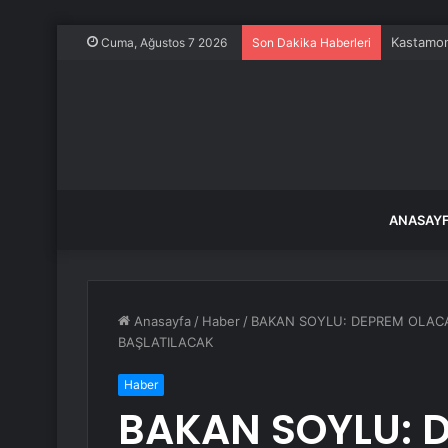
Kastamonu
Cuma, Ağustos 7 2026
Son Dakika Haberleri
ANASAY
Anasayfa
/
Haber
/
BAKAN SOYLU: DEPREM OLACA
BAŞLATILACAK
Haber
BAKAN SOYLU: 