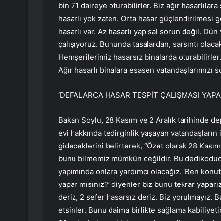
bin 71 daireye oturabilirler. Biz ağır hasarlıl
hasarlı yok zaten. Orta hasar güçlendirilmesi g
hasarlı var. Az hasarlı yapısal sorun değil. Dü
çalışıyoruz. Bununda tasalardan, sarsıntı olac
Hemşerilerimiz hasarsız binalarda oturabilirler.
Ağır hasarlı binalara esasen vatandaşlarımızı 
‘DEFALARCA HASAR TESPİT ÇALIŞMASI YAPAR
Bakan Soylu, 28 Kasım ve 2 Aralık tarihinde de
evi hakkında tedirginlik yaşayan vatandaşların
gideceklerini belirterek, “Özet olarak 28 Kasım
bunu bilmemiz mümkün değildir. Bu dedikodudur
yapımında onlara yardımcı olacağız. ‘Ben konu
yapar mısınız?’ diyenler biz bunu tekrar yaparı
deriz, 2 sefer hasarsız deriz. Biz yorulmayız. 
etsinler. Bunu daima birlikte sağlama kabiliyeti