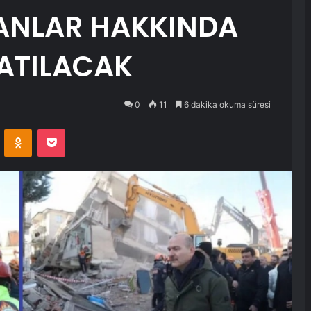
YANLAR HAKKINDA
LATILACAK
0
11
6 dakika okuma süresi
VKontakte
Odnoklassniki
Pocket