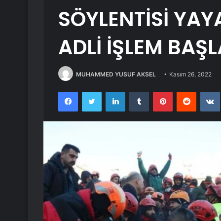
SÖYLENTİSİ YA
ADLİ İŞLEM BAŞ
MUHAMMED YUSUF AKSEL
Kasım 26, 2022
Facebook
Twitter
LinkedIn
Tumblr
Pinterest
Reddit