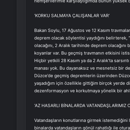
hemşerilerimle karşılaştığımda bunun yüksek b
‘KORKU SALMAYA ÇALIŞANLAR VAR’
Bakan Soylu, 17 Ağustos ve 12 Kasım travmaları
deprem olacak söylentisi yaydığını belirterek,
olacağını, 2 Aralık tarihinde deprem olacağını b
koyanlar var. Bu geçmiş travmanın etkisini isti
Hiçbir yetkili 28 Kasım ya da 2 Aralık’ta sarsın
manası yok. Bu dayanaksız ve mesnetsiz bir de
Düzce’de geçmiş depremlerin üzerinden Düzce
yaşadığım için özellikle gittiğim birçok yerde 
dezenformasyon ve korkutmaya yönelik bir ahlaksı
‘AZ HASARLI BİNALARDA VATANDAŞLARIMIZ O
Vatandaşların konutlarına girmek istemediğini l
binalarda vatandaşların gönül rahatlığı ile ot