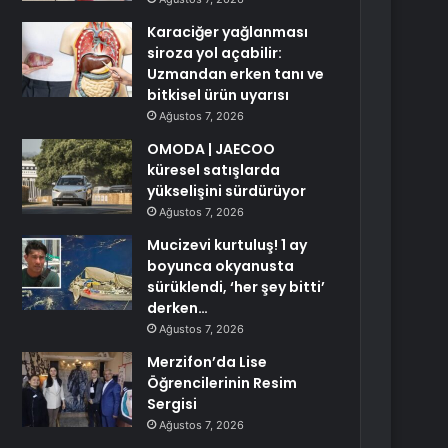
Karaciğer yağlanması
siroza yol açabilir:
Uzmandan erken tanı ve
bitkisel ürün uyarısı
Ağustos 7, 2026
OMODA | JAECOO
küresel satışlarda
yükselişini sürdürüyor
Ağustos 7, 2026
Mucizevi kurtuluş! 1 ay
boyunca okyanusta
sürüklendi, ‘her şey bitti’
derken…
Ağustos 7, 2026
Merzifon’da Lise
Öğrencilerinin Resim
Sergisi
Ağustos 7, 2026