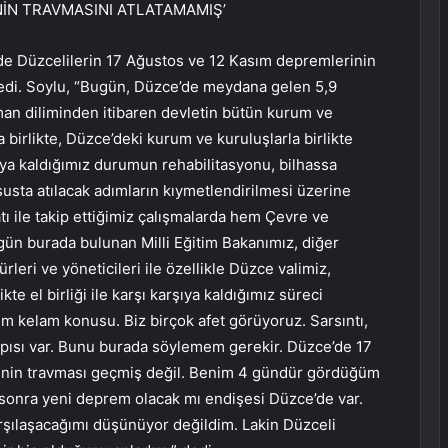
NİN TRAVMASINI ATLATAMAMIŞ’
de Düzcelilerin 17 Ağustos ve 12 Kasım depremlerinin
ledi. Soylu, “Bugün, Düzce’de meydana gelen 5,9
man diliminden itibaren devletin bütün kurum ve
a birlikte, Düzce’deki kurum ve kuruluşlarla birlikte
ya kaldığımız durumun rehabilitasyonu, bilhassa
ususta atılacak adımların kıymetlendirilmesi üzerine
 ile takip ettiğimiz çalışmalarda hem Çevre ve
gün burada bulunan Milli Eğitim Bakanımız, diğer
leri ve yöneticileri ile özellikle Düzce valimiz,
te el birliği ile karşı karşıya kaldığımız süreci
um kelam konusu. Biz birçok afet görüyoruz. Sarsıntı,
yapısı var. Bunu burada söylemem gerekir. Düzce’de 17
nin travması geçmiş değil. Benim 4 gündür gördüğüm
sonra yeni deprem olacak mı endişesi Düzce’de var.
arşılaşacağımı düşünüyor değildim. Lakin Düzceli