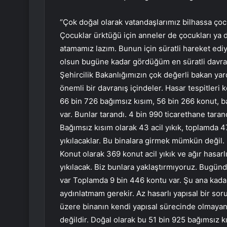
“Çok doğal olarak vatandaşlarımız bilhassa çocu
Çocuklar ürktüğü için anneler de çocukları ya d
atamamız lazım. Bunun için süratli hareket ediy
olsun bugüne kadar gördüğüm en süratli davran
Şehircilik Bakanlığımızın çok değerli bakan yar
önemli bir davranış içindeler. Hasar tespitleri
66 bin 726 bağımsız kısım, 56 bin 266 konut, b
var. Bunlar tarandı. 4 bin 990 ticarethane tarandı
Bağımsız kısım olarak 43 acil yıkık, toplamda 47
yıkılacaklar. Bu binalara girmek mümkün değil. 
Konut olarak 369 konut acil yıkık ve ağır hasarlı.
yıkılacak. Biz bunlara yaklaştırmıyoruz. Bugünd
var Toplamda 9 bin 446 kontu var. Şu ana kada
aydınlatmam gerekir. Az hasarlı yapısal bir sorun
üzere binanın kendi yapısal sürecinde olmayan
değildir. Doğal olarak bu 51 bin 925 bağımsız k