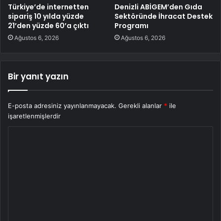
Türkiye’de internetten
Denizli ABİGEM’den Gıda
sipariş 10 yılda yüzde
Sektöründe İhracat Destek
21’den yüzde 60’a çıktı
Programı
Ağustos 6, 2026
Ağustos 6, 2026
Bir yanıt yazın
E-posta adresiniz yayınlanmayacak.
Gerekli alanlar
*
ile
işaretlenmişlerdir
Y
o
r
u
m
*