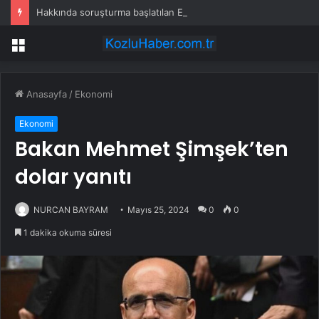
Hakkında soruşturma başlatılan Ertuğrul Özkök yurt dışından dönüyor
Menü
Anasayfa
/
Ekonomi
Ekonomi
Bakan Mehmet Şimşek’ten
dolar yanıtı
NURCAN BAYRAM
Mayıs 25, 2024
0
0
1 dakika okuma süresi