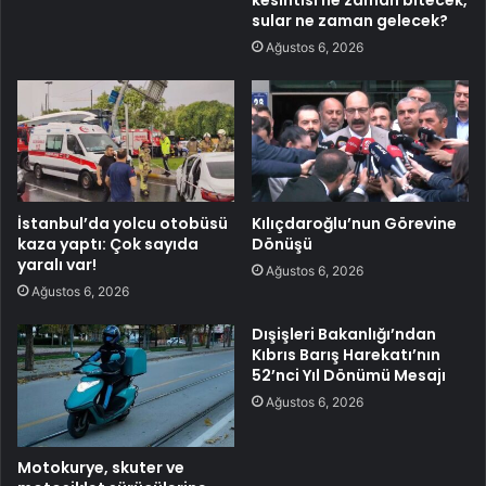
kesintisi ne zaman bitecek,
sular ne zaman gelecek?
Ağustos 6, 2026
İstanbul’da yolcu otobüsü
Kılıçdaroğlu’nun Görevine
kaza yaptı: Çok sayıda
Dönüşü
yaralı var!
Ağustos 6, 2026
Ağustos 6, 2026
Dışişleri Bakanlığı’ndan
Kıbrıs Barış Harekatı’nın
52’nci Yıl Dönümü Mesajı
Ağustos 6, 2026
Motokurye, skuter ve