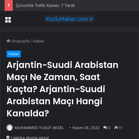
Çorum’da Trafik Kazası: 7 Yaralı
Menü
Anasayfa
/
Haber
Haber
Arjantin-Suudi Arabistan
Maçı Ne Zaman, Saat
Kaçta? Arjantin-Suudi
Arabistan Maçı Hangi
Kanalda?
MUHAMMED YUSUF AKSEL
Kasım 24, 2022
0
11
1 dakika okuma süresi