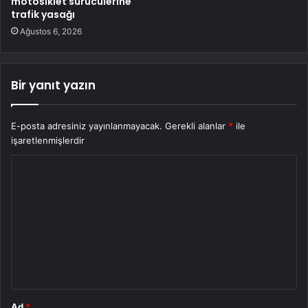
motosiklet sürücülerine
trafik yasağı
Ağustos 6, 2026
Bir yanıt yazın
E-posta adresiniz yayınlanmayacak.
Gerekli alanlar
*
ile
işaretlenmişlerdir
Y
o
r
u
m
*
Ad
*