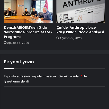
Denizli ABİGEM’den Gıda
Çin’de ‘Anthropic bize
Sektöründe İhracat Destek
karşı kullanılacak’ endişesi
Programı
Ağustos 5, 2026
Ağustos 6, 2026
Bir yanıt yazın
E-posta adresiniz yayınlanmayacak.
Gerekli alanlar
*
ile
işaretlenmişlerdir
Y
o
r