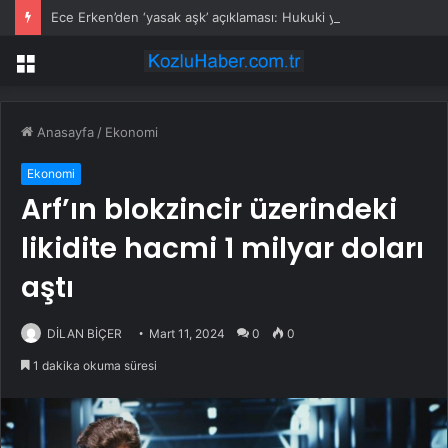
Ece Erken’den ‘yasak aşk’ açıklaması: Hukuki yollara başvuruyor
Menü
Anasayfa
/
Ekonomi
Ekonomi
Arf’ın blokzincir üzerindeki
likidite hacmi 1 milyar doları
aştı
DİLAN BİÇER
Mart 11, 2024
0
0
1 dakika okuma süresi