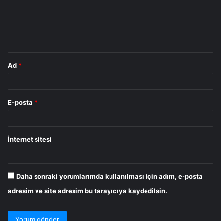
u
m
*
Ad
*
E-posta
*
İnternet sitesi
Daha sonraki yorumlarımda kullanılması için adım, e-posta
adresim ve site adresim bu tarayıcıya kaydedilsin.