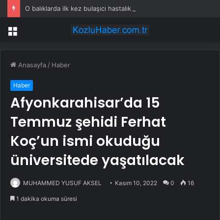
O balıklarda ilk kez bulaşıcı hastalık görüldü: Uzmanlar ‘tüketmeyin’ çağrısı yaptı
Menü
Anasayfa
/
Haber
Haber
Afyonkarahisar’da 15
Temmuz şehidi Ferhat
Koç’un ismi okuduğu
üniversitede yaşatılacak
MUHAMMED YUSUF AKSEL
Kasım 10, 2022
0
16
1 dakika okuma süresi