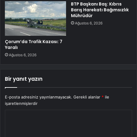
BTP Başkanı Baş: Kıbrıs
Barış Harekatı Bağımsızlık
Mührüdür
Ağustos 6, 2026
Çorum’da Trafik Kazası: 7
Yaralı
Ağustos 6, 2026
Bir yanıt yazın
E-posta adresiniz yayınlanmayacak.
Gerekli alanlar
*
ile
işaretlenmişlerdir
Y
o
r