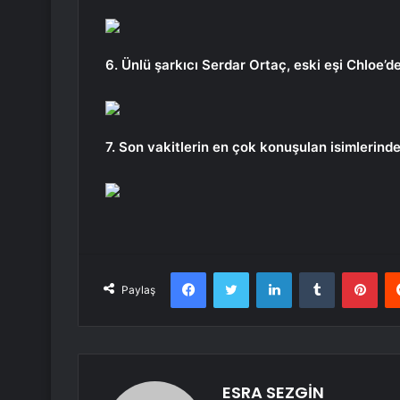
6. Ünlü şarkıcı Serdar Ortaç, eski eşi Chloe’de
7. Son vakitlerin en çok konuşulan isimlerinde
Facebook
Twitter
LinkedIn
Tumblr
Pint
Paylaş
ESRA SEZGİN