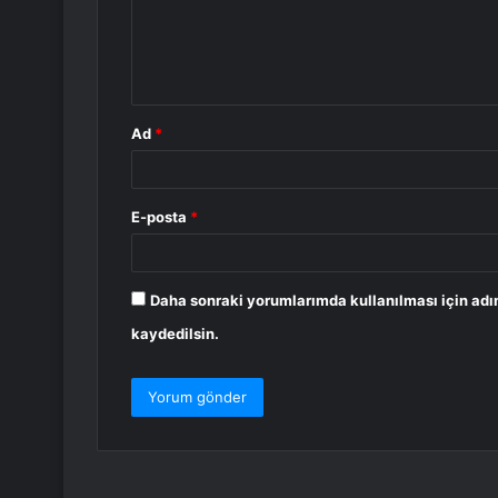
u
m
*
Ad
*
E-posta
*
Daha sonraki yorumlarımda kullanılması için adı
kaydedilsin.