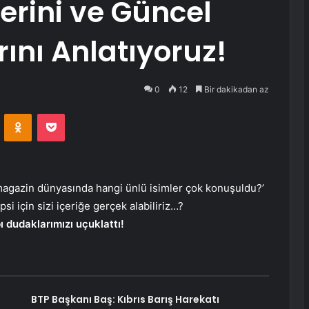
rini ve Güncel
ını Anlatıyoruz!
0
12
Bir dakikadan az
VKontakte
Odnoklassniki
Pocket
magazin dünyasında hangi ünlü isimler çok konuşuldu?’
si için sizi içeriğe gerçek alabiliriz…?
ı dudaklarımızı uçuklattı!
BTP Başkanı Baş: Kıbrıs Barış Harekatı