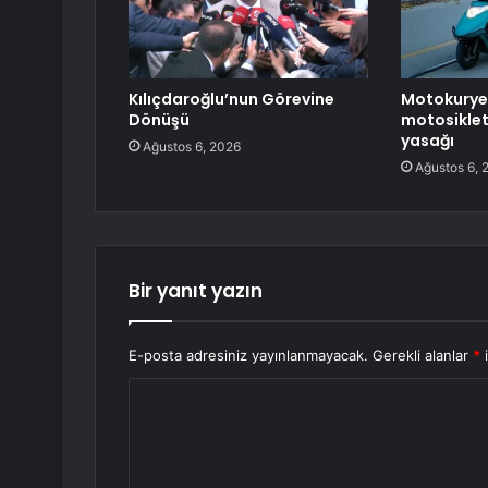
Kılıçdaroğlu’nun Görevine
Motokurye,
Dönüşü
motosiklet
yasağı
Ağustos 6, 2026
Ağustos 6, 
Bir yanıt yazın
E-posta adresiniz yayınlanmayacak.
Gerekli alanlar
*
i
Y
o
r