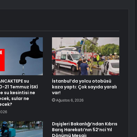
ANCAKTEPE su
İstanbul’da yolcu otobüsü
 20-21 Temmuz İSKİ
kaza yaptı: Çok sayıda yaralı
 su kesintisi ne
var!
cek, sular ne
Ağustos 6, 2026
ecek?
2026
Dışişleri Bakanlığı’ndan Kıbrıs
Barış Harekatı’nın 52’nci Yıl
Dönümü Mesajı