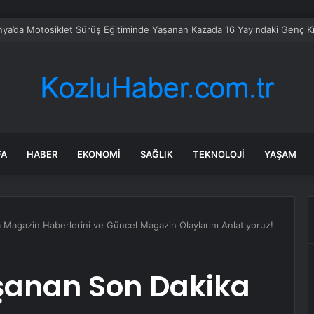
arlık et sofrada 22 dolar
FA
HABER
EKONOMI
SAĞLIK
TEKNOLOJI
YAŞAM
 Magazin Haberlerini ve Güncel Magazin Olaylarını Anlatıyoruz!
şanan Son Dakika