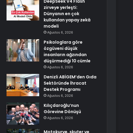
DeepSeek V4 Flash
zirveye yerleşti:
Dünyanın en çok
kullanılan yapay zekâ
modeli
Ağustos 6, 2026
Psikologlara göre
özgüveni düşük
insanların ağzından
düşürmediği 10 cümle
Ağustos 6, 2026
Denizli ABİGEM’den Gıda
Sektöründe İhracat
Destek Programı
Ağustos 6, 2026
Kılıçdaroğlu’nun
Görevine Dönüşü
Ağustos 6, 2026
Motokurye, skuter ve