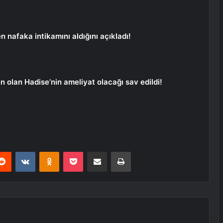
n nafaka intikamını aldığını açıkladı!
n olan Hadise’nin ameliyat olacağı sav edildi!
erest
Reddit
VKontakte
Odnoklassniki
Pocket
E-Posta ile paylaş
Yazdır