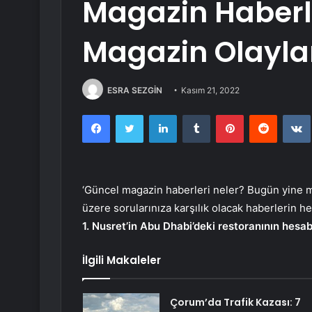
Magazin Haberle
Magazin Olaylar
ESRA SEZGİN
Kasım 21, 2022
Facebook
Twitter
LinkedIn
Tumblr
Pinterest
Reddit
‘Güncel magazin haberleri neler? Bugün yine 
üzere sorularınıza karşılık olacak haberlerin hep
1. Nusret’in Abu Dhabi’deki restoranının hesab
İlgili Makaleler
Çorum’da Trafik Kazası: 7