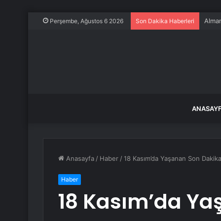
3 dol
Perşembe, Ağustos 6 2026
Son Dakika Haberleri
ANASAY
Anasayfa
/
Haber
/
18 Kasım’da Yaşanan Son Dakika
Haber
18 Kasım’da Ya