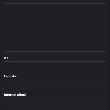
Y
o
r
u
m
*
Ad
*
E-posta
*
İnternet sitesi