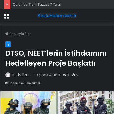
Çorum’da Trafik Kazası: 7 Yaralı
Menü
Anasayfa
/
İş
İş
DTSO, NEET’lerin İstihdamını
Hedefleyen Proje Başlattı
ÇETİN ÖZEL
Ağustos 4, 2023
0
5
1 dakika okuma süresi