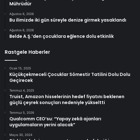
Mührüdür
Ağustos 6, 2026
Bu ilimizde iki gün süreyle denize girmek yasaklandı
Ağustos 6, 2026
Belde A.Ş.’den çocuklara eğlence dolu etkinlik
Rastgele Haberler
Ocak 15, 2025
Küçükçekmeceli Çocuklar Sömestir Tatilini Dolu Dolu
Geçirecek
Temmuz 4, 2025
Truist, Amazon hisselerinin hedef fiyatını beklenen
güçlü çeyrek sonuçları nedeniyle yükseltti
Temmuz 5, 2026
Qualcomm CEO’su: “Yapay zekâ ajanları
uygulamaların yerini alacak”
Mayıs 30, 2024